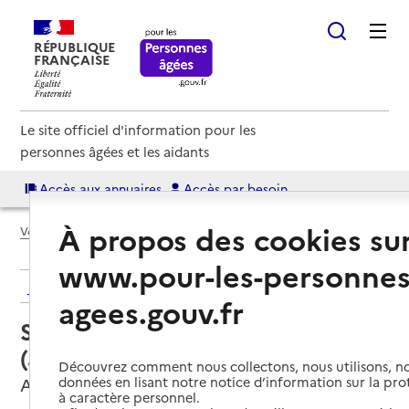
RÉPUBLIQUE
FRANÇAISE
Le site officiel d'information pour les
personnes âgées et les aidants
Accès aux annuaires
Accès par besoin
À propos des cookies su
Voir le fil d’Ariane
www.pour-les-personnes
Retour aux résultats de l'annuaire
agees.gouv.fr
Service autonomie à domicile
(aide) – Home services
Découvrez comment nous collectons, nous utilisons, no
données en lisant notre notice d’information sur la pr
Aix-en-Provence, BOUCHES-DU-RHONE
à caractère personnel.