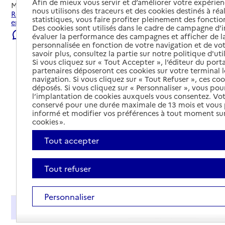
Afin de mieux vous servir et d’améliorer votre expérienc
Mis à jour le
23/07/2026
nous utilisons des traceurs et des cookies destinés à réal
Rechercher les établissements et services autour de Aix-
statistiques, vous faire profiter pleinement des fonction
en-Provence.
Des cookies sont utilisés dans le cadre de campagne d
Signaler une erreur
évaluer la performance des campagnes et afficher de la
personnalisée en fonction de votre navigation et de vot
savoir plus, consultez la partie sur notre politique d'uti
Si vous cliquez sur « Tout Accepter », l’éditeur du porta
partenaires déposeront ces cookies sur votre terminal l
navigation. Si vous cliquez sur « Tout Refuser », ces co
déposés. Si vous cliquez sur « Personnaliser », vous pou
l’implantation de cookies auxquels vous consentez. Vot
conservé pour une durée maximale de 13 mois et vous
informé et modifier vos préférences à tout moment sur
cookies ».
Tout accepter
Tout refuser
Tout déplier
Personnaliser
Présentation