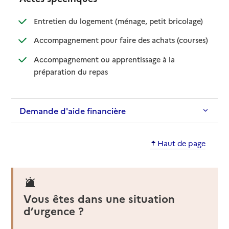
: disponible
: non dispo
Entretien du logement (ménage, petit bricolage)
: disponib
: non disp
Accompagnement pour faire des achats (courses)
Accompagnement ou apprentissage à la
: disponible
: non disponible
préparation du repas
Demande d'aide financière
Haut de page
Vous êtes dans une situation
d’urgence ?