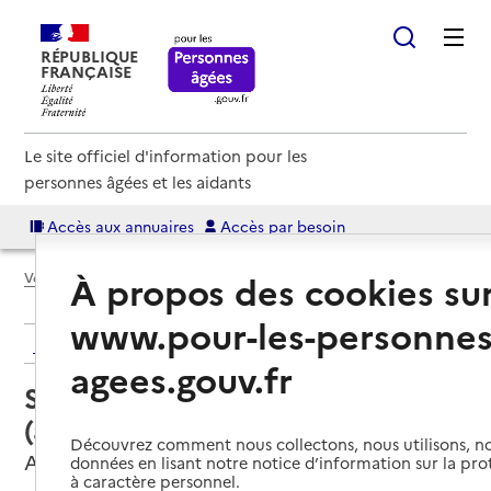
RÉPUBLIQUE
FRANÇAISE
Le site officiel d'information pour les
personnes âgées et les aidants
Accès aux annuaires
Accès par besoin
À propos des cookies su
Voir le fil d’Ariane
www.pour-les-personnes
Retour aux résultats de l'annuaire
agees.gouv.fr
Service autonomie à domicile
(aide) – Aidadomi
Découvrez comment nous collectons, nous utilisons, no
Aix-en-Provence, BOUCHES-DU-RHONE
données en lisant notre notice d’information sur la pr
à caractère personnel.