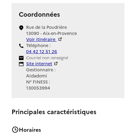
Coordonnées
Rue de la Poudrière
13090 - Aix-en-Provence
Voir itinéraire
Téléphone :
04 42 12 51 26
Contact
Courriel non renseigné
Site Internet
Site internet
Gestionnaire :
AIdadomi
N° FINESS :
130053994
Principales caractéristiques
Horaires