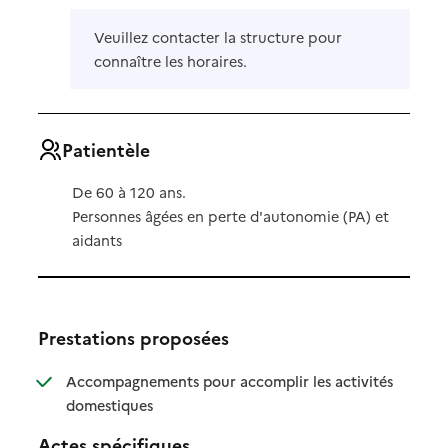
Veuillez contacter la structure pour
connaître les horaires.
Patientèle
De 60 à 120 ans.
Personnes âgées en perte d'autonomie (PA) et
aidants
Prestations proposées
Accompagnements pour accomplir les activités
: disponible
: non disponible
domestiques
Actes spécifiques