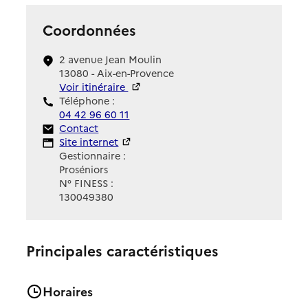
Coordonnées
2 avenue Jean Moulin
13080 - Aix-en-Provence
Voir itinéraire
Téléphone :
04 42 96 60 11
Contact
Contact
Site Internet
Site internet
Gestionnaire :
Proséniors
N° FINESS :
130049380
Principales caractéristiques
Horaires