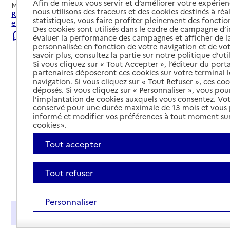
Afin de mieux vous servir et d’améliorer votre expérienc
Mis à jour le
22/07/2026
nous utilisons des traceurs et des cookies destinés à réal
Rechercher les établissements et services autour de Aix-
statistiques, vous faire profiter pleinement des fonction
en-Provence.
Des cookies sont utilisés dans le cadre de campagne d
Signaler une erreur
évaluer la performance des campagnes et afficher de la
personnalisée en fonction de votre navigation et de vot
savoir plus, consultez la partie sur notre politique d'uti
Si vous cliquez sur « Tout Accepter », l’éditeur du porta
partenaires déposeront ces cookies sur votre terminal l
navigation. Si vous cliquez sur « Tout Refuser », ces co
déposés. Si vous cliquez sur « Personnaliser », vous pou
l’implantation de cookies auxquels vous consentez. Vot
conservé pour une durée maximale de 13 mois et vous
informé et modifier vos préférences à tout moment sur
cookies ».
Tout accepter
Tout refuser
Tout déplier
Personnaliser
Présentation