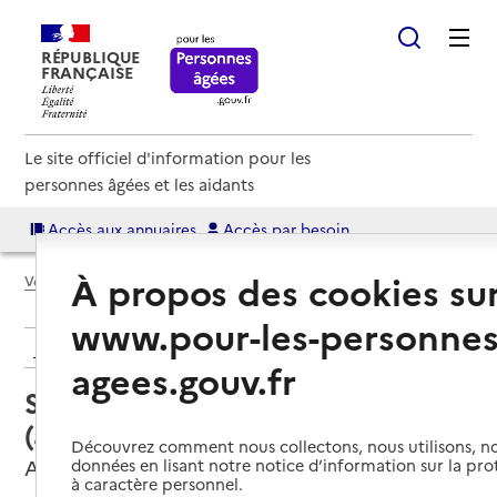
RÉPUBLIQUE
FRANÇAISE
Le site officiel d'information pour les
personnes âgées et les aidants
Accès aux annuaires
Accès par besoin
À propos des cookies su
Voir le fil d’Ariane
www.pour-les-personnes
Retour aux résultats de l'annuaire
agees.gouv.fr
Service autonomie à domicile
(aide) – Proséniors
Découvrez comment nous collectons, nous utilisons, no
Aix-en-Provence, BOUCHES-DU-RHONE
données en lisant notre notice d’information sur la pr
à caractère personnel.