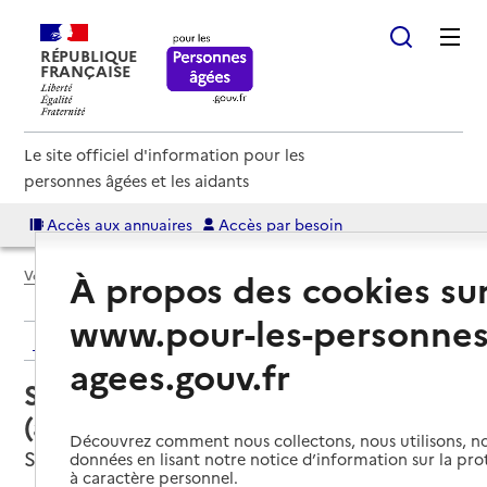
RÉPUBLIQUE
FRANÇAISE
Le site officiel d'information pour les
personnes âgées et les aidants
Accès aux annuaires
Accès par besoin
À propos des cookies su
Voir le fil d’Ariane
www.pour-les-personnes
Retour aux résultats de l'annuaire
agees.gouv.fr
Service autonomie à domicile
(aide) – Millepatte
Découvrez comment nous collectons, nous utilisons, no
Sélestat, BAS-RHIN
données en lisant notre notice d’information sur la pr
à caractère personnel.