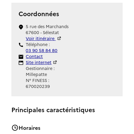
Coordonnées
5 rue des Marchands
67600 - Sélestat
Voir itinéraire
Téléphone :
03 90 58 84 80
Contact
Contact
Site Internet
Site internet
Gestionnaire :
Millepatte
N° FINESS :
670020239
Principales caractéristiques
Horaires