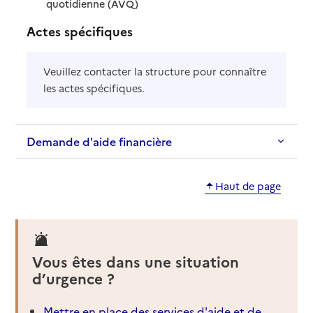
: disponible
: non disponible
quotidienne (AVQ)
Actes spécifiques
Veuillez contacter la structure pour connaître
les actes spécifiques.
Demande d'aide financière
Haut de page
Vous êtes dans une situation
d’urgence ?
Mettre en place des services d'aide et de