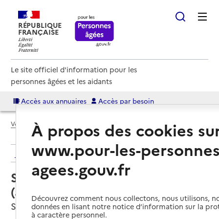
RÉPUBLIQUE
FRANÇAISE
Le site officiel d'information pour les
personnes âgées et les aidants
Accès aux annuaires
Accès par besoin
À propos des cookies su
Voir le fil d’Ariane
www.pour-les-personnes
Retour aux résultats de l'annuaire
agees.gouv.fr
Service autonomie à domicile
(aide) – Aux bons soins
Découvrez comment nous collectons, nous utilisons, no
Sélestat, BAS-RHIN
données en lisant notre notice d’information sur la pr
à caractère personnel.