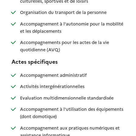
: disponible
: non disponible
culturelles, sportives et de loisirs
: disponible
: non disponible
Organisation du transport de la personne
Accompagnement à l'autonomie pour la mobilité
: disponible
: non disponible
et les déplacements
Accompagnements pour les actes de la vie
: disponible
: non disponible
quotidienne (AVQ)
Actes spécifiques
: disponible
: non disponible
Accompagnement administratif
: disponible
: non disponible
Activités intergénérationnelles
: disponible
: non disponib
Evaluation multidimensionnelle standardisée
Accompagnement à l'utilisation des équipements
: disponible
: non disponible
(dont domotique)
Accompagnement aux pratiques numériques et
: disponible
: non disponible
assistance informatique