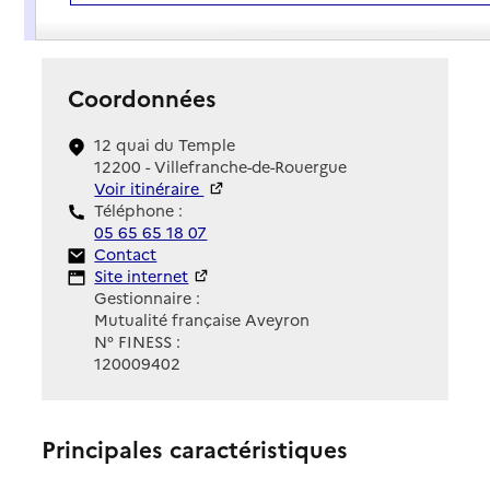
Présentation
Coordonnées
12 quai du Temple
12200 - Villefranche-de-Rouergue
Voir itinéraire
Téléphone :
05 65 65 18 07
Contact
Contact
Site Internet
Site internet
Gestionnaire :
Mutualité française Aveyron
N° FINESS :
120009402
Principales caractéristiques