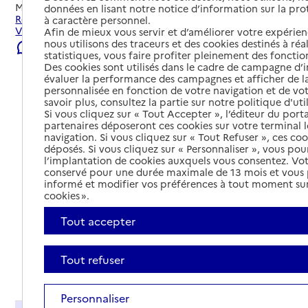
Mis à jour le
23/07/2026
données en lisant notre notice d’information sur la pr
Rechercher les établissements et services autour de
à caractère personnel.
Villefranche-de-Rouergue.
Afin de mieux vous servir et d’améliorer votre expérienc
nous utilisons des traceurs et des cookies destinés à réal
Signaler une erreur
statistiques, vous faire profiter pleinement des fonction
Des cookies sont utilisés dans le cadre de campagne d
évaluer la performance des campagnes et afficher de la
personnalisée en fonction de votre navigation et de vot
savoir plus, consultez la partie sur notre politique d'uti
Si vous cliquez sur « Tout Accepter », l’éditeur du porta
partenaires déposeront ces cookies sur votre terminal l
navigation. Si vous cliquez sur « Tout Refuser », ces co
déposés. Si vous cliquez sur « Personnaliser », vous pou
l’implantation de cookies auxquels vous consentez. Vot
conservé pour une durée maximale de 13 mois et vous
informé et modifier vos préférences à tout moment sur
cookies ».
Tout accepter
Tout refuser
Tout déplier
Personnaliser