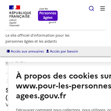
RÉPUBLIQUE
FRANÇAISE
Le site officiel d'information pour les
personnes âgées et les aidants
Accès aux annuaires
Accès par besoin
Voir le fil d’Ariane
À propos des cookies su
Retour aux résultats de l'annuaire
www.pour-les-personnes
Service autonomie à domicile
agees.gouv.fr
(aide) – Éop la
Villefranche-de-Rouergue, AVEYRON
Découvrez comment nous collectons, nous utilisons, no