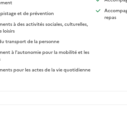
: disponible
: non disponible
lement
Accompagn
: disponible
: non disponible
pistage et de prévention
: disponi
: non di
repas
s à des activités sociales, culturelles,
: disponible
: non disponible
 loisirs
: disponible
: non disponible
du transport de la personne
t à l'autonomie pour la mobilité et les
sponible
on disponible
s
ts pour les actes de la vie quotidienne
nible