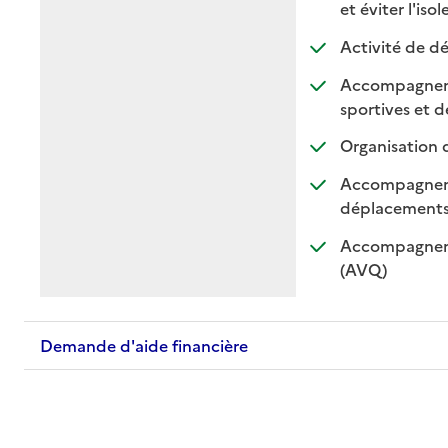
et éviter l'iso
Activité de dé
Accompagnement
sportives et de
Organisation 
Accompagnemen
: di
: n
déplacement
Accompagnemen
: disponible
: non dispo
(AVQ)
Demande d'aide financière