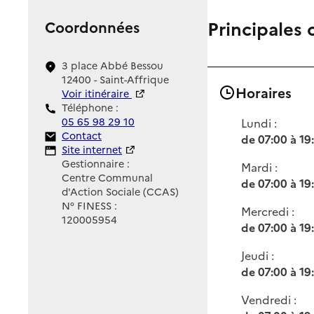
Principales 
Coordonnées
3 place Abbé Bessou
12400 - Saint-Affrique
Horaires
Voir itinéraire
Téléphone :
05 65 98 29 10
Lundi :
Contact
Contact
de 07:00 à 19
Site Internet
Site internet
Gestionnaire :
Mardi :
Centre Communal
de 07:00 à 19
d'Action Sociale (CCAS)
N° FINESS :
Mercredi :
120005954
de 07:00 à 19
Jeudi :
de 07:00 à 19
Vendredi :