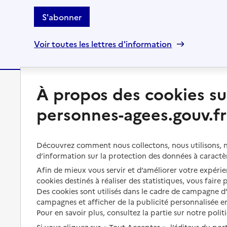
S'abonner
Voir toutes les lettres d'information
À propos des cookies su
Préserver son autonomie
Vivre à domicile
personnes-agees.gouv.fr
Perte d'autonomie : évaluation
Bénéficier d'aide à domicile
et droits
Bénéficier de soins à domicile
Découvrez comment nous collectons, nous utilisons, no
Aménager son logement et
d’information sur la protection des données à caractè
s'équiper
Aides financières
Afin de mieux vous servir et d’améliorer votre expérien
Préserver son autonomie et sa
Solutions d'accueil temporaire
cookies destinés à réaliser des statistiques, vous faire
santé
Des cookies sont utilisés dans le cadre de campagne 
Partager son logement
campagnes et afficher de la publicité personnalisée en
Organiser à l'avance sa propre
Pour en savoir plus, consultez la partie sur notre polit
protection
Vivre à domicile avec une
maladie ou un handicap
Si vous cliquez sur « Tout Accepter », l’éditeur du por