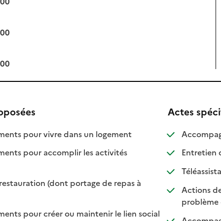
:00
:00
:00
roposées
Actes spéci
: disponible
: non disponible
nts pour vivre dans un logement
Accompagn
ts pour accomplir les activités
Entretien 
ponible
 disponible
Téléassist
restauration (dont portage de repas à
Actions de
ble
sponible
problème 
ts pour créer ou maintenir le lien social
Accompagne