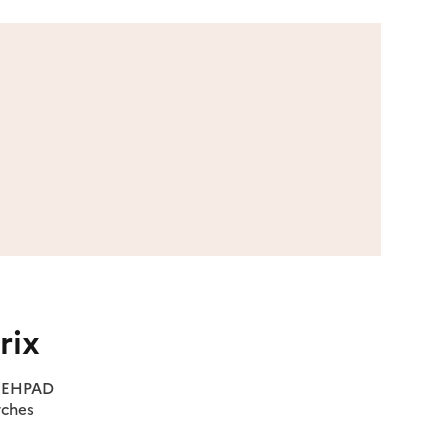
rix
es EHPAD
rches