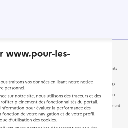
r www.pour-les-
Changer de logement
Vivre dans un EHPAD
Les questions à se poser
Les différents établissements
médicalisés
Vivre dans une résidence avec
us traitons vos données en lisant notre notice
services pour seniors
Préparer l'entrée en EHPAD
re personnel.
Vivre chez un proche
Aides financières en EHPAD
ce sur notre site, nous utilisons des traceurs et des
 profiter pleinement des fonctionnalités du portail.
Vivre en accueil familial
Prévention, accompagnement
d’information pour évaluer la performance des
et soins
 fonction de votre navigation et de votre profil.
Autres solutions de logement
ique d'utilisation des cookies.
Comprendre les prix en
EHPAD
tail PPA et ses partenaires déposeront ces cookies