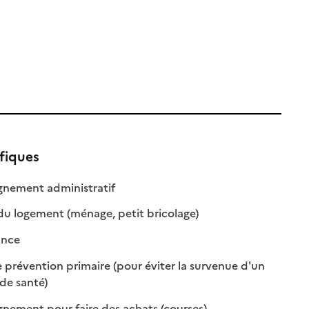
fiques
: disponible
: non disponible
ement administratif
: disponible
: non disponible
du logement (ménage, petit bricolage)
: disponible
: non disponible
ance
 prévention primaire (pour éviter la survenue d'un
: disponible
: non disponible
de santé)
: disponible
: non disponible
ment pour faire des achats (courses)