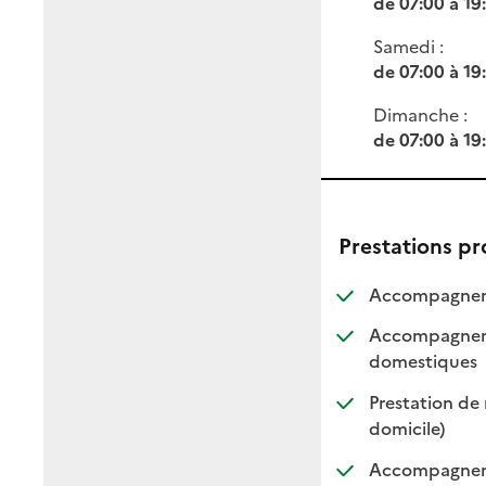
de 07:00 à 19
Samedi :
de 07:00 à 19
Dimanche :
de 07:00 à 19
Prestations p
Accompagneme
Accompagnemen
: dis
: non
domestiques
Prestation de 
: disponi
: non di
domicile)
Accompagnemen