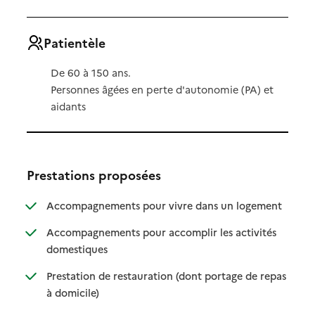
Patientèle
De 60 à 150 ans.
Personnes âgées en perte d'autonomie (PA) et
aidants
Prestations proposées
: disponibl
: non dispo
Accompagnements pour vivre dans un logement
Accompagnements pour accomplir les activités
: disponible
: non disponible
domestiques
Prestation de restauration (dont portage de repas
: disponible
: non disponible
à domicile)