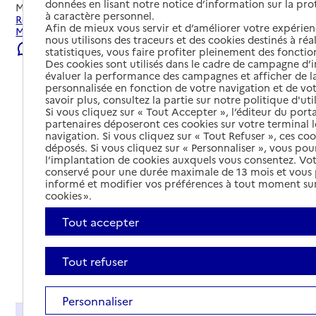
données en lisant notre notice d’information sur la pr
Mis à jour le
22/07/2026
à caractère personnel.
Rechercher les établissements et services autour de
Afin de mieux vous servir et d’améliorer votre expérienc
Montbazens.
nous utilisons des traceurs et des cookies destinés à réal
Signaler une erreur
statistiques, vous faire profiter pleinement des fonction
Des cookies sont utilisés dans le cadre de campagne d
évaluer la performance des campagnes et afficher de la
personnalisée en fonction de votre navigation et de vot
savoir plus, consultez la partie sur notre politique d'uti
Si vous cliquez sur « Tout Accepter », l’éditeur du porta
partenaires déposeront ces cookies sur votre terminal l
navigation. Si vous cliquez sur « Tout Refuser », ces co
déposés. Si vous cliquez sur « Personnaliser », vous pou
l’implantation de cookies auxquels vous consentez. Vot
conservé pour une durée maximale de 13 mois et vous
informé et modifier vos préférences à tout moment sur
cookies ».
Tout accepter
Tout refuser
Tout déplier
Personnaliser