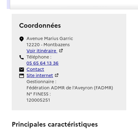
Présentation
Coordonnées
Avenue Marius Garric
12220 - Montbazens
Voir itinéraire
Téléphone :
05 65 64 13 36
Contact
Contact
Site Internet
Site internet
Gestionnaire :
Fédération ADMR de l'Aveyron (FADMR)
N° FINESS :
120005251
Principales caractéristiques