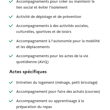
Accompagnements pour créer ou maintenir le
: disponible
: non disponible
lien social et éviter l'isolement
: disponible
: non disponible
Activité de dépistage et de prévention
Accompagnements à des activités sociales,
: disponible
: non disponible
culturelles, sportives et de loisirs
Accompagnement à l'autonomie pour la mobilité
: disponible
: non disponible
et les déplacements
Accompagnements pour les actes de la vie
: disponible
: non disponible
quotidienne (AVQ)
Actes spécifiques
: disponible
: non dispo
Entretien du logement (ménage, petit bricolage)
: disponib
: non disp
Accompagnement pour faire des achats (courses)
Accompagnement ou apprentissage à la
: disponible
: non disponible
préparation du repas