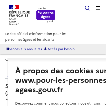
RÉPUBLIQUE
FRANÇAISE
Le site officiel d'information pour les
personnes âgées et les aidants
Accès aux annuaires
Accès par besoin
Voir le fil d’Ariane
À propos des cookies su
Retour aux résultats de l'annuaire
www.pour-les-personnes
Service autonomie à domicile
agees.gouv.fr
(aide) – Services ADMR
Montbazens, AVEYRON
Découvrez comment nous collectons, nous utilisons, no