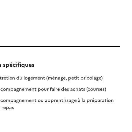
s spécifiques
: disponible
: non disponible
retien du logement (ménage, petit bricolage)
le
: disponible
: non disponibl
compagnement pour faire des achats (courses)
compagnement ou apprentissage à la préparation
: disponible
: non disponible
 repas