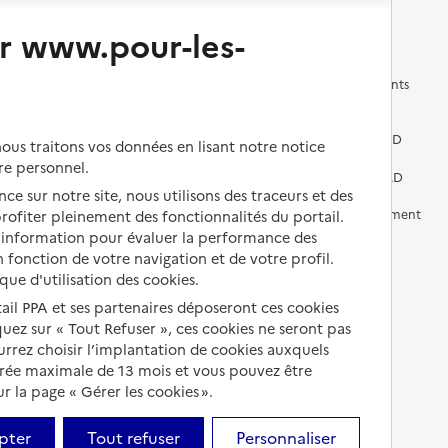
Changer de logement
Vivre dans un EHPAD
r www.pour-les-
Les questions à se poser
Les différents établissements
médicalisés
Vivre dans une résidence avec
services pour seniors
Préparer l'entrée en EHPAD
us traitons vos données en lisant notre notice
re personnel.
Vivre chez un proche
Aides financières en EHPAD
ce sur notre site, nous utilisons des traceurs et des
Vivre en accueil familial
Prévention, accompagnement
 profiter pleinement des fonctionnalités du portail.
et soins
d’information pour évaluer la performance des
Autres solutions de logement
 fonction de votre navigation et de votre profil.
Comprendre les prix en
ique d'utilisation des cookies.
EHPAD
tail PPA et ses partenaires déposeront ces cookies
Droits en EHPAD
iquez sur « Tout Refuser », ces cookies ne seront pas
ourrez choisir l’implantation de cookies auxquels
Fin de vie en EHPAD
urée maximale de 13 mois et vous pouvez être
 la page « Gérer les cookies ».
pter
Tout refuser
Personnaliser