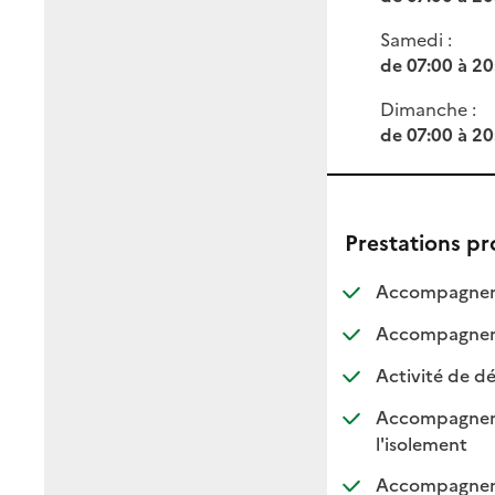
Samedi :
de 07:00 à 20
Dimanche :
de 07:00 à 20
Prestations p
Accompagneme
Accompagnemen
Activité de dé
Accompagnement
: dispo
: non d
l'isolement
Accompagnement