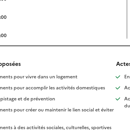
:00
:00
roposées
Acte
: disponible
: non disponible
nts pour vivre dans un logement
Ent
: disponible
: non disponib
ts pour accomplir les activités domestiques
Ac
: disponible
: non disponible
pistage et de prévention
Ac
du
s pour créer ou maintenir le lien social et éviter
nible
isponible
s à des activités sociales, culturelles, sportives