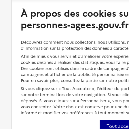
Préserver son autonomie
Vivre à domicile
À propos des cookies su
personnes-agees.gouv.fr
Perte d'autonomie : évaluation
Bénéficier d'aide à domicile
et droits
Bénéficier de soins à domicile
Aménager son logement et
Découvrez comment nous collectons, nous utilisons, no
s'équiper
Aides financières
d’information sur la protection des données à caractè
Préserver son autonomie et sa
Afin de mieux vous servir et d’améliorer votre expérien
Solutions d'accueil temporaire
santé
cookies destinés à réaliser des statistiques, vous faire
Partager son logement
Des cookies sont utilisés dans le cadre de campagne 
Organiser à l'avance sa propre
campagnes et afficher de la publicité personnalisée en
protection
Vivre à domicile avec une
Pour en savoir plus, consultez la partie sur notre polit
maladie ou un handicap
Les mesures de protection
Si vous cliquez sur « Tout Accepter », l’éditeur du por
sur votre terminal lors de votre navigation. Si vous cl
Être hospitalisé
Les obligations de la famille
déposés. Si vous cliquez sur « Personnaliser », vous p
Fin de vie à domicile
vous consentez. Votre choix est conservé pour une d
À qui s’adresser ?
informé et modifier vos préférences à tout moment sur
Les politiques du grand âge
Tout acce