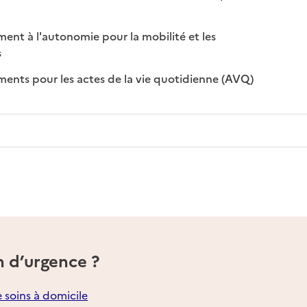
nible
disponible
t à l'autonomie pour la mobilité et les
sponible
on disponible
s
: disponible
: non disponi
ts pour les actes de la vie quotidienne (AVQ)
n d’urgence ?
e soins à domicile