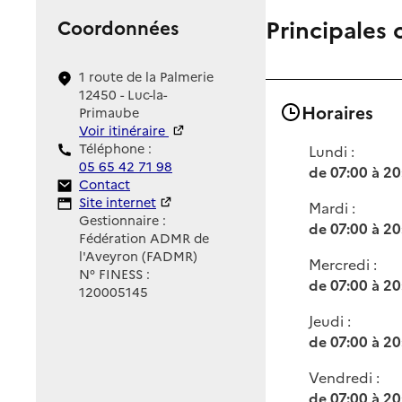
Principales 
Coordonnées
1 route de la Palmerie
12450 - Luc-la-
Horaires
Primaube
Voir itinéraire
Téléphone :
Lundi :
05 65 42 71 98
de 07:00 à 20
Contact
Contact
Site Internet
Site internet
Mardi :
Gestionnaire :
de 07:00 à 20
Fédération ADMR de
l'Aveyron (FADMR)
Mercredi :
N° FINESS :
de 07:00 à 20
120005145
Jeudi :
de 07:00 à 20
Vendredi :
de 07:00 à 20