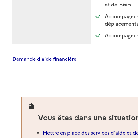
: dispo
: non 
et de loisirs
Accompagnemen
: di
: n
déplacement
Accompagnemen
Demande d'aide financière
Vous êtes dans une situatio
Mettre en place des services d'aide et d