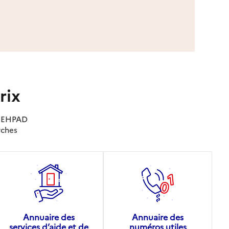
rix
es EHPAD
rches
Annuaire des
Annuaire des
services d’aide et de
numéros utiles