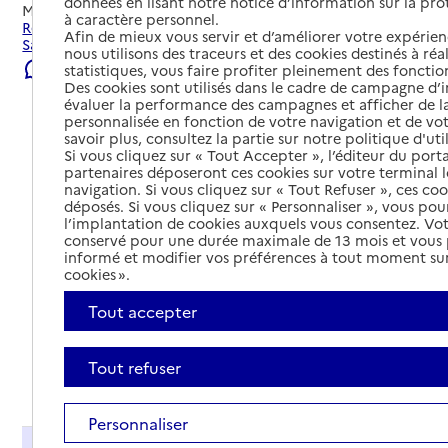
données en lisant notre notice d’information sur la pr
Mis à jour le
22/07/2026
à caractère personnel.
Rechercher les établissements et services autour de La
Afin de mieux vous servir et d’améliorer votre expérienc
Salvetat-Peyralès.
nous utilisons des traceurs et des cookies destinés à réal
Signaler une erreur
statistiques, vous faire profiter pleinement des fonction
Des cookies sont utilisés dans le cadre de campagne d
évaluer la performance des campagnes et afficher de la
personnalisée en fonction de votre navigation et de vot
savoir plus, consultez la partie sur notre politique d'uti
Si vous cliquez sur « Tout Accepter », l’éditeur du porta
partenaires déposeront ces cookies sur votre terminal l
navigation. Si vous cliquez sur « Tout Refuser », ces co
déposés. Si vous cliquez sur « Personnaliser », vous pou
l’implantation de cookies auxquels vous consentez. Vot
conservé pour une durée maximale de 13 mois et vous
informé et modifier vos préférences à tout moment sur
cookies ».
Tout accepter
Tout refuser
Tout déplier
Personnaliser