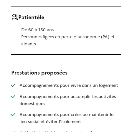
Patientèle
De 60 à 150 ans.
Personnes âgées en perte d'autonomie (PA) et
aidants
Prestations proposées
: disponibl
: non dispo
Accompagnements pour vivre dans un logement
Accompagnements pour accomplir les activités
: disponible
: non disponible
domestiques
Accompagnements pour créer ou maintenir le
: disponible
: non disponible
lien social et éviter l'isolement
: disponible
: non disponible