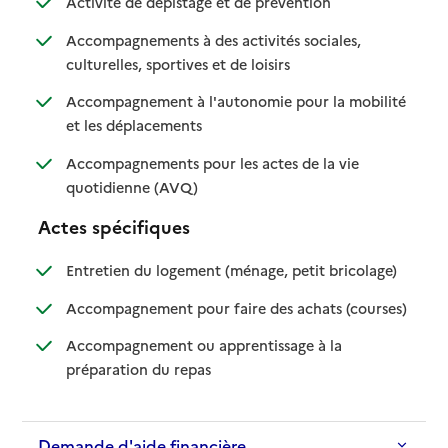
Activité de dépistage et de prévention
Accompagnements à des activités sociales,
: disponible
: non disponible
culturelles, sportives et de loisirs
Accompagnement à l'autonomie pour la mobilité
: disponible
: non disponible
et les déplacements
Accompagnements pour les actes de la vie
: disponible
: non disponible
quotidienne (AVQ)
Actes spécifiques
: disponible
: non dispo
Entretien du logement (ménage, petit bricolage)
: disponib
: non disp
Accompagnement pour faire des achats (courses)
Accompagnement ou apprentissage à la
: disponible
: non disponible
préparation du repas
Demande d'aide financière