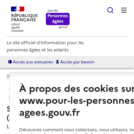
RÉPUBLIQUE
FRANÇAISE
Le site officiel d'information pour les
personnes âgées et les aidants
Accès aux annuaires
Accès par besoin
Voir le fil d’Ariane
À propos des cookies su
Retour aux résultats de l'annuaire
www.pour-les-personnes
Service autonomie à domicile
agees.gouv.fr
(aide) – Services ADMR
La Salvetat-Peyralès, AVEYRON
Découvrez comment nous collectons, nous utilisons, no