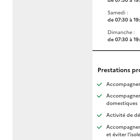
Samedi :
de 07:30 à 19
Dimanche :
de 07:30 à 19
Prestations p
Accompagneme
Accompagnemen
: dis
: non
domestiques
Activité de dé
Accompagnemen
et éviter l'iso