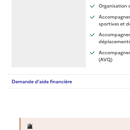
Organisation 
Accompagnement
sportives et de
Accompagnemen
: di
: n
déplacement
Accompagnemen
: disponible
: non dispo
(AVQ)
Demande d'aide financière