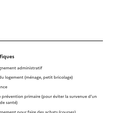
fiques
: disponible
: non disponible
ement administratif
: disponible
: non disponible
du logement (ménage, petit bricolage)
: disponible
: non disponible
ance
 prévention primaire (pour éviter la survenue d'un
: disponible
: non disponible
de santé)
: disponible
: non disponible
ment pour faire des achats (courses)