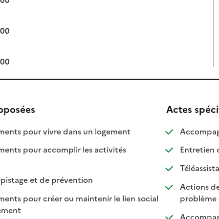
:00
:00
roposées
Actes spéci
: disponible
: non disponible
nts pour vivre dans un logement
Accompagn
ts pour accomplir les activités
Entretien 
ponible
 disponible
Téléassist
: disponible
: non disponible
pistage et de prévention
Actions de
ts pour créer ou maintenir le lien social
problème 
: disponible
: non disponible
lement
Accompagne