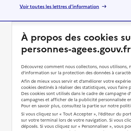
Voir toutes les lettres d'information
À propos des cookies su
Préserver son autonomie
Vivre à domicile
personnes-agees.gouv.fr
Perte d'autonomie : évaluation
Bénéficier d'aide à domicile
et droits
Bénéficier de soins à domicile
Découvrez comment nous collectons, nous utilisons, no
Aménager son logement et
s'équiper
d’information sur la protection des données à caractè
Aides financières
Afin de mieux vous servir et d’améliorer votre expérien
Préserver son autonomie et sa
Solutions d'accueil temporaire
cookies destinés à réaliser des statistiques, vous faire
santé
Des cookies sont utilisés dans le cadre de campagne 
Partager son logement
campagnes et afficher de la publicité personnalisée en
Organiser à l'avance sa propre
protection
Pour en savoir plus, consultez la partie sur notre polit
Vivre à domicile avec une
maladie ou un handicap
Si vous cliquez sur « Tout Accepter », l’éditeur du por
Les mesures de protection
sur votre terminal lors de votre navigation. Si vous cl
Être hospitalisé
déposés. Si vous cliquez sur « Personnaliser », vous p
Les obligations de la famille