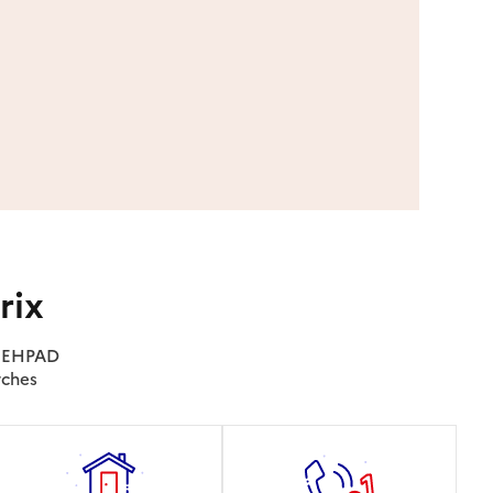
rix
es EHPAD
rches