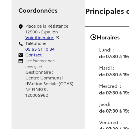
Principales 
Coordonnées
Place de la Résistance
12500 - Espalion
Horaires
Voir itinéraire
Téléphone :
05 65 51 10 34
Lundi :
Contact
Contact
de 07:30 à 19
Site Internet
Site internet non
renseigné
Mardi :
Gestionnaire :
de 07:30 à 19
Centre Communal
d'Action Sociale (CCAS)
Mercredi :
N° FINESS :
de 07:30 à 19
120005962
Jeudi :
de 07:30 à 19
Vendredi :
de 07:30 à 19