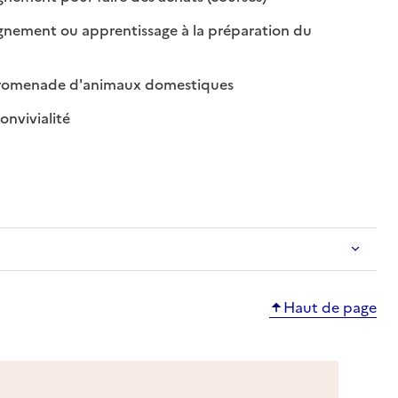
ement ou apprentissage à la préparation du
ble
sponible
: disponible
: non disponible
promenade d'animaux domestiques
: disponible
: non disponible
onvivialité
Haut de page