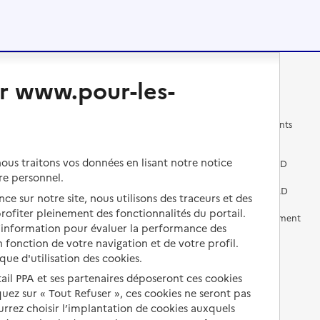
r www.pour-les-
Changer de logement
Vivre dans un EHPAD
Les questions à se poser
Les différents établissements
médicalisés
Vivre dans une résidence avec
us traitons vos données en lisant notre notice
services pour seniors
Préparer l'entrée en EHPAD
re personnel.
Vivre chez un proche
Aides financières en EHPAD
ce sur notre site, nous utilisons des traceurs et des
 profiter pleinement des fonctionnalités du portail.
Vivre en accueil familial
Prévention, accompagnement
d’information pour évaluer la performance des
et soins
 fonction de votre navigation et de votre profil.
Autres solutions de logement
Comprendre les prix en
ique d'utilisation des cookies.
EHPAD
tail PPA et ses partenaires déposeront ces cookies
iquez sur « Tout Refuser », ces cookies ne seront pas
Droits en EHPAD
ourrez choisir l’implantation de cookies auxquels