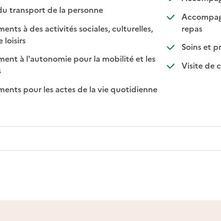
: disponible
: non disponible
du transport de la personne
Accompagn
: disponi
: non di
s à des activités sociales, culturelles,
repas
: disponible
: non disponible
 loisirs
Soins et 
t à l'autonomie pour la mobilité et les
Visite de c
sponible
on disponible
s
ts pour les actes de la vie quotidienne
nible