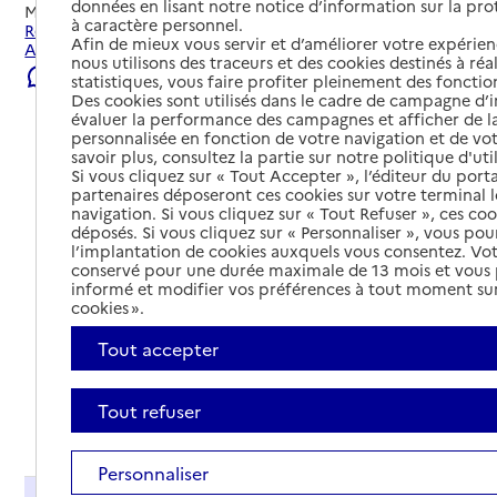
données en lisant notre notice d’information sur la pr
Mis à jour le
22/07/2026
à caractère personnel.
Rechercher les établissements et services autour de
Afin de mieux vous servir et d’améliorer votre expérienc
Argences en Aubrac.
nous utilisons des traceurs et des cookies destinés à réal
Signaler une erreur
statistiques, vous faire profiter pleinement des fonction
Des cookies sont utilisés dans le cadre de campagne d
évaluer la performance des campagnes et afficher de la
personnalisée en fonction de votre navigation et de vot
savoir plus, consultez la partie sur notre politique d'uti
Si vous cliquez sur « Tout Accepter », l’éditeur du porta
partenaires déposeront ces cookies sur votre terminal l
navigation. Si vous cliquez sur « Tout Refuser », ces co
déposés. Si vous cliquez sur « Personnaliser », vous pou
l’implantation de cookies auxquels vous consentez. Vot
conservé pour une durée maximale de 13 mois et vous
informé et modifier vos préférences à tout moment sur
cookies ».
Tout accepter
Tout refuser
Tout déplier
Personnaliser