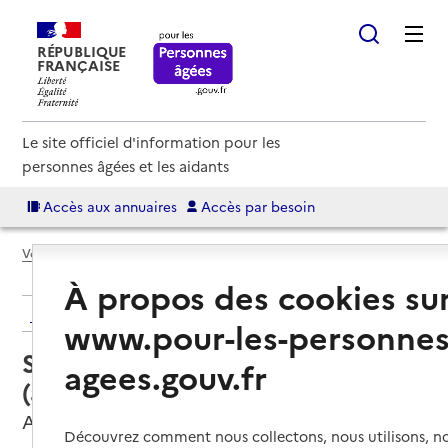
RÉPUBLIQUE
FRANÇAISE
Le site officiel d'information pour les
personnes âgées et les aidants
Accès aux annuaires
Accès par besoin
Voir le fil d’Ariane
À propos des cookies su
Retour aux résultats de l'annuaire
www.pour-les-personnes
Service autonomie à domicile
agees.gouv.fr
(aide) – Services ADMR
Argences en Aubrac, AVEYRON
Découvrez comment nous collectons, nous utilisons, no