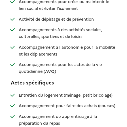
Accompagnements pour créer ou maintenir le
: disponible
: non disponible
lien social et éviter l'isolement
: disponible
: non disponible
Activité de dépistage et de prévention
Accompagnements à des activités sociales,
: disponible
: non disponible
culturelles, sportives et de loisirs
Accompagnement à l'autonomie pour la mobilité
: disponible
: non disponible
et les déplacements
Accompagnements pour les actes de la vie
: disponible
: non disponible
quotidienne (AVQ)
Actes spécifiques
: disponible
: non dispo
Entretien du logement (ménage, petit bricolage)
: disponib
: non disp
Accompagnement pour faire des achats (courses)
Accompagnement ou apprentissage à la
: disponible
: non disponible
préparation du repas