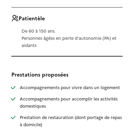
Patientèle
De 60 à 150 ans.
Personnes âgées en perte d'autonomie (PA) et
aidants
Prestations proposées
: disponibl
: non dispo
Accompagnements pour vivre dans un logement
Accompagnements pour accomplir les activités
: disponible
: non disponible
domestiques
Prestation de restauration (dont portage de repas
: disponible
: non disponible
à domicile)