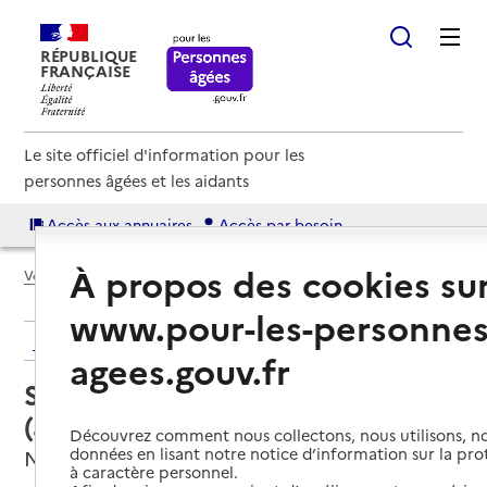
RÉPUBLIQUE
FRANÇAISE
Le site officiel d'information pour les
personnes âgées et les aidants
Accès aux annuaires
Accès par besoin
À propos des cookies su
Voir le fil d’Ariane
www.pour-les-personnes
Retour aux résultats de l'annuaire
agees.gouv.fr
Service autonomie à domicile
(aide) – La Main de Jeanne
Découvrez comment nous collectons, nous utilisons, no
données en lisant notre notice d’information sur la pr
Narbonne, AUDE
à caractère personnel.