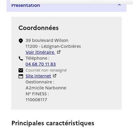
Présentation
Coordonnées
39 boulevard Wilson
11200 - Lézignan-Corbières
Voir itinéraire
Téléphone :
04 68 70 11 83
Contact
Courriel non renseigné
Site Internet
Site internet
Gestionnaire :
A2micile Narbonne
N° FINESS :
110008117
Principales caractéristiques