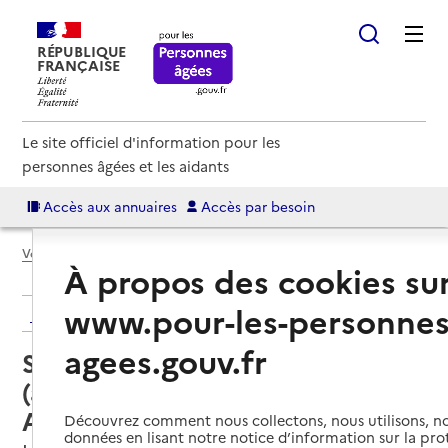
RÉPUBLIQUE
FRANÇAISE
Le site officiel d'information pour les
personnes âgées et les aidants
Accès aux annuaires
Accès par besoin
Voir le fil d’Ariane
À propos des cookies su
www.pour-les-personnes
Retour aux résultats de l'annuaire
agees.gouv.fr
Service autonomie à domicile
(aide) – A2micile Narbonne -
Azaé Services
Découvrez comment nous collectons, nous utilisons, no
données en lisant notre notice d’information sur la pr