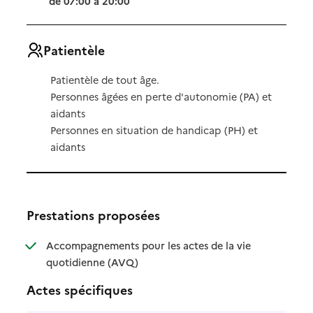
de 07:00 à 20:00
Patientèle
Patientèle de tout âge.
Personnes âgées en perte d'autonomie (PA) et
aidants
Personnes en situation de handicap (PH) et
aidants
Prestations proposées
Accompagnements pour les actes de la vie
: disponible
: non disponible
quotidienne (AVQ)
Actes spécifiques