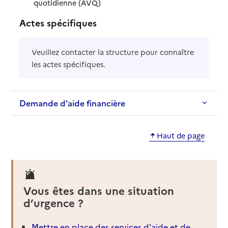
: disponible
: non disponible
quotidienne (AVQ)
Actes spécifiques
Veuillez contacter la structure pour connaître
les actes spécifiques.
Demande d'aide financière
Haut de page
Vous êtes dans une situation
d’urgence ?
Mettre en place des services d'aide et de