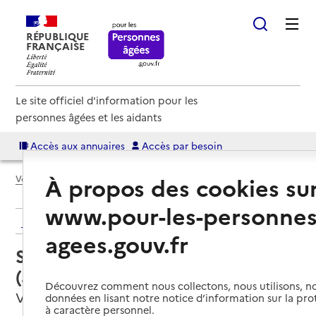
RÉPUBLIQUE
FRANÇAISE
Le site officiel d'information pour les
personnes âgées et les aidants
Accès aux annuaires
Accès par besoin
À propos des cookies su
Voir le fil d’Ariane
www.pour-les-personnes
Retour aux résultats de l'annuaire
agees.gouv.fr
Service autonomie à domicile
(aide) – Services ADMR
Découvrez comment nous collectons, nous utilisons, no
Villenauxe-la-Grande, AUBE
données en lisant notre notice d’information sur la pr
à caractère personnel.