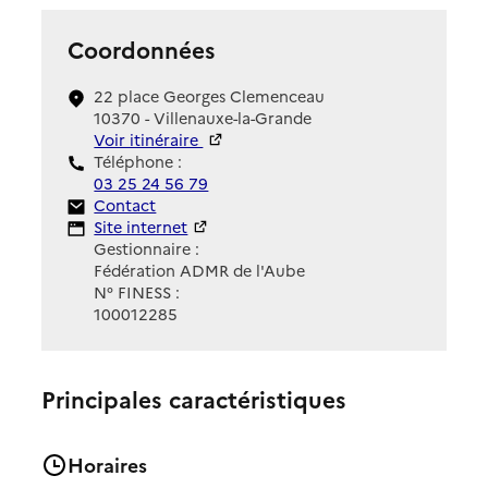
Coordonnées
22 place Georges Clemenceau
10370 - Villenauxe-la-Grande
Voir itinéraire
Téléphone :
03 25 24 56 79
Contact
Contact
Site Internet
Site internet
Gestionnaire :
Fédération ADMR de l'Aube
N° FINESS :
100012285
Principales caractéristiques
Horaires