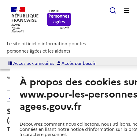
RÉPUBLIQUE
FRANÇAISE
Le site officiel d'information pour les
personnes âgées et les aidants
Accès aux annuaires
Accès par besoin
À propos des cookies su
Voir le fil d’Ariane
www.pour-les-personnes
Retour aux résultats de l'annuaire
agees.gouv.fr
Service autonomie à domicile
(aide) – Services de l'APAHD
Découvrez comment nous collectons, nous utilisons, no
Troyes, AUBE
données en lisant notre notice d’information sur la pr
à caractère personnel.