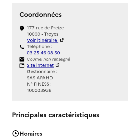
Coordonnées
177 rue de Preize
10000 - Troyes
Voir itinéraire
Téléphone :
03 25 46 08 50
Contact
Courriel non renseigné
Site Internet
Site internet
Gestionnaire :
SAS APAHD
N° FINESS :
100003938
Principales caractéristiques
Horaires