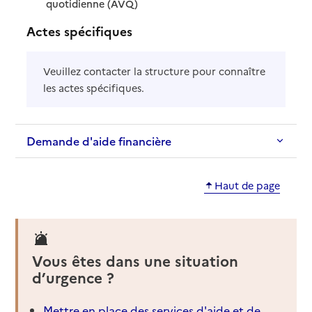
: disponible
: non disponible
quotidienne (AVQ)
Actes spécifiques
Veuillez contacter la structure pour connaître
les actes spécifiques.
Demande d'aide financière
Haut de page
Vous êtes dans une situation
d’urgence ?
Mettre en place des services d'aide et de