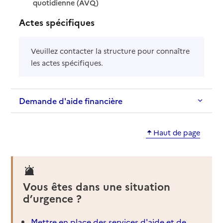
: disponible
: non disponible
quotidienne (AVQ)
Actes spécifiques
Veuillez contacter la structure pour connaître
les actes spécifiques.
Demande d'aide financière
Haut de page
Vous êtes dans une situation
d’urgence ?
Mettre en place des services d'aide et de