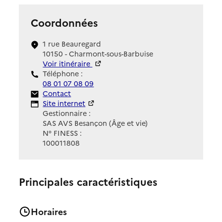
Coordonnées
1 rue Beauregard
10150 - Charmont-sous-Barbuise
Voir itinéraire
Téléphone :
08 01 07 08 09
Contact
Contact
Site Internet
Site internet
Gestionnaire :
SAS AVS Besançon (Âge et vie)
N° FINESS :
100011808
Principales caractéristiques
Horaires