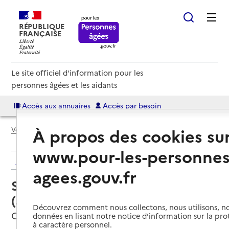
RÉPUBLIQUE
FRANÇAISE
Le site officiel d'information pour les
personnes âgées et les aidants
Accès aux annuaires
Accès par besoin
À propos des cookies su
Voir le fil d’Ariane
www.pour-les-personnes
Retour aux résultats de l'annuaire
agees.gouv.fr
Service autonomie à domicile
(aide) – Âges et vie
Découvrez comment nous collectons, nous utilisons, no
Charmont-sous-Barbuise, AUBE
données en lisant notre notice d’information sur la pr
à caractère personnel.