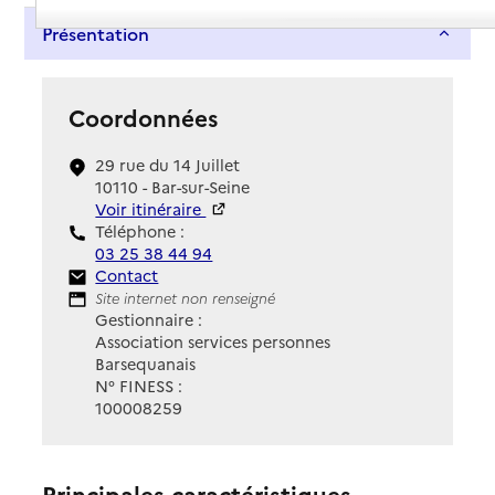
Présentation
Coordonnées
29 rue du 14 Juillet
10110 - Bar-sur-Seine
Voir itinéraire
Téléphone :
03 25 38 44 94
Contact
Contact
Site Internet
Site internet non renseigné
Gestionnaire :
Association services personnes
Barsequanais
N° FINESS :
100008259
Principales caractéristiques