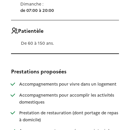
Dimanche :
de 07:00 à 20:00
Patientèle
De 60 à 150 ans.
Prestations proposées
: disponibl
: non dispo
Accompagnements pour vivre dans un logement
Accompagnements pour accomplir les activités
: disponible
: non disponible
domestiques
Prestation de restauration (dont portage de repas
: disponible
: non disponible
à domicile)