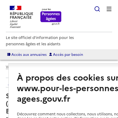
RÉPUBLIQUE
FRANÇAISE
Le site officiel d'information pour les
personnes âgées et les aidants
Accès aux annuaires
Accès par besoin
Voir le fil d’Ariane
À propos des cookies su
Retour aux résultats de l'annuaire
www.pour-les-personnes
Service autonomie à domicile
agees.gouv.fr
(aide) – Services de l'Association
Barsequanais
Découvrez comment nous collectons, nous utilisons, no