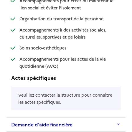
Accompagnements pour créer ou maintenir le
: disponible
: non disponible
lien social et éviter l'isolement
: disponible
: non disponible
Organisation du transport de la personne
Accompagnements à des activités sociales,
: disponible
: non disponible
culturelles, sportives et de loisirs
: disponible
: non disponible
Soins socio-esthétiques
Accompagnements pour les actes de la vie
: disponible
: non disponible
quotidienne (AVQ)
Actes spécifiques
Veuillez contacter la structure pour connaître
les actes spécifiques.
Demande d'aide financière