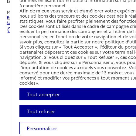
Bar-sur-Seine, AUBE
données en lisant notre notice d’information sur la pr
à caractère personnel.
Afin de mieux vous servir et d’améliorer votre expérienc
Mis à jour le
22/07/2026
nous utilisons des traceurs et des cookies destinés à réal
Rechercher les établissements et services autour de Bar-
statistiques, vous faire profiter pleinement des fonction
sur-Seine.
Des cookies sont utilisés dans le cadre de campagne d
Signaler une erreur
évaluer la performance des campagnes et afficher de la
personnalisée en fonction de votre navigation et de vot
savoir plus, consultez la partie sur notre politique d'uti
Si vous cliquez sur « Tout Accepter », l’éditeur du porta
partenaires déposeront ces cookies sur votre terminal l
navigation. Si vous cliquez sur « Tout Refuser », ces co
déposés. Si vous cliquez sur « Personnaliser », vous pou
l’implantation de cookies auxquels vous consentez. Vot
conservé pour une durée maximale de 13 mois et vous
informé et modifier vos préférences à tout moment sur
cookies ».
Tout accepter
Tout refuser
Tout déplier
Personnaliser