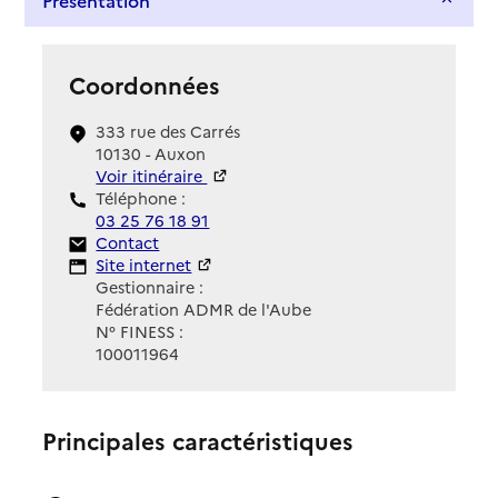
Coordonnées
333 rue des Carrés
10130 - Auxon
Voir itinéraire
Téléphone :
03 25 76 18 91
Contact
Contact
Site Internet
Site internet
Gestionnaire :
Fédération ADMR de l'Aube
N° FINESS :
100011964
Principales caractéristiques