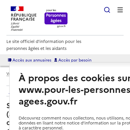
RÉPUBLIQUE
FRANÇAISE
Le site officiel d'information pour les
personnes âgées et les aidants
Accès aux annuaires
Accès par besoin
À propos des cookies su
Voir le fil d’Ariane
www.pour-les-personnes
Retour aux résultats de l'annuaire
agees.gouv.fr
Service autonomie à domicile
(aide) – Services ADMR
Découvrez comment nous collectons, nous utilisons, no
d'Armance
données en lisant notre notice d’information sur la pr
à caractère personnel.