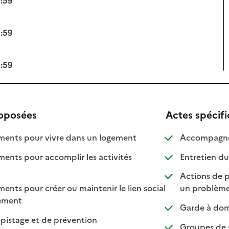
3:59
3:59
roposées
Actes spécif
: disponible
: non disponible
nts pour vivre dans un logement
Accompagnem
ts pour accomplir les activités
Entretien du
ponible
 disponible
Actions de p
ts pour créer ou maintenir le lien social
un problème
: disponible
: non disponible
lement
Garde à domi
: disponible
: non disponible
pistage et de prévention
Groupes de 