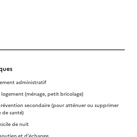
iques
: disponible
: non disponible
ent administratif
: disponible
: non disponible
 logement (ménage, petit bricolage)
révention secondaire (pour atténuer ou supprimer
: disponible
: non disponible
 de santé)
: disponible
: non disponible
cile de nuit
: disponible
: non disponible
soutien et d'échange