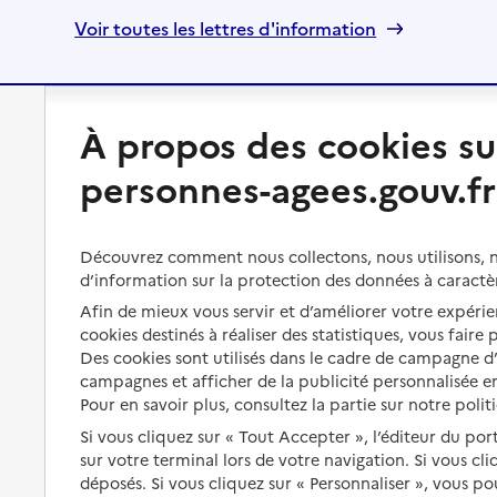
Voir toutes les lettres d'information
À propos des cookies su
Préserver son autonomie
Vivre à domicile
personnes-agees.gouv.fr
Perte d'autonomie : évaluation
Bénéficier d'aide à domicile
et droits
Bénéficier de soins à domicile
Découvrez comment nous collectons, nous utilisons, no
Aménager son logement et
s'équiper
d’information sur la protection des données à caractè
Aides financières
Afin de mieux vous servir et d’améliorer votre expérien
Préserver son autonomie et sa
Solutions d'accueil temporaire
cookies destinés à réaliser des statistiques, vous faire
santé
Des cookies sont utilisés dans le cadre de campagne 
Partager son logement
campagnes et afficher de la publicité personnalisée en
Organiser à l'avance sa propre
protection
Pour en savoir plus, consultez la partie sur notre polit
Vivre à domicile avec une
maladie ou un handicap
Si vous cliquez sur « Tout Accepter », l’éditeur du por
Les mesures de protection
sur votre terminal lors de votre navigation. Si vous cl
Être hospitalisé
déposés. Si vous cliquez sur « Personnaliser », vous p
Les obligations de la famille