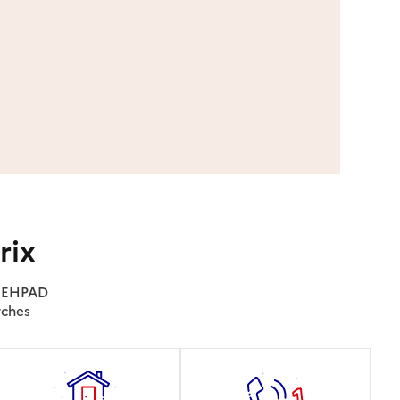
rix
es EHPAD
rches