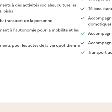
s à des activités sociales, culturelles,
: 
: 
Téléassistan
: disponible
: non disponible
 loisirs
Accompagnem
: disponible
: non disponible
du transport de la personne
: di
: no
domotique)
t à l'autonomie pour la mobilité et les
Accompagnem
sponible
on disponible
s
Accompagnem
ts pour les actes de la vie quotidienne
nible
Transport a