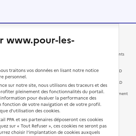
r www.pour-les-
Changer de logement
Vivre dans un EHPAD
Les questions à se poser
Les différents établissements
médicalisés
Vivre dans une résidence avec
us traitons vos données en lisant notre notice
services pour seniors
Préparer l'entrée en EHPAD
re personnel.
Vivre chez un proche
Aides financières en EHPAD
ce sur notre site, nous utilisons des traceurs et des
 profiter pleinement des fonctionnalités du portail.
Vivre en accueil familial
Prévention, accompagnement
d’information pour évaluer la performance des
et soins
 fonction de votre navigation et de votre profil.
Autres solutions de logement
Comprendre les prix en
ique d'utilisation des cookies.
EHPAD
tail PPA et ses partenaires déposeront ces cookies
iquez sur « Tout Refuser », ces cookies ne seront pas
Droits en EHPAD
ourrez choisir l’implantation de cookies auxquels