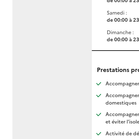
Samedi :
de 00:00 à 2
Dimanche :
de 00:00 à 2
Prestations p
Accompagneme
Accompagnemen
: dis
: non
domestiques
Accompagnemen
et éviter l'iso
Activité de dé