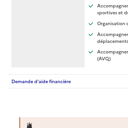
Accompagnement
sportives et de
Organisation 
Accompagnemen
: di
: n
déplacement
Accompagnemen
: disponible
: non dispo
(AVQ)
Demande d'aide financière