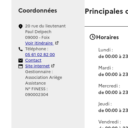
Principales 
Coordonnées
20 rue du lieutenant
Paul Delpech
Horaires
09000 - Foix
Voir itinéraire
Téléphone :
Lundi :
05 61 02 82 00
de 00:00 à 2
Contact
Contact
Site Internet
Site internet
Mardi :
Gestionnaire :
de 00:00 à 2
Association Ariège
Assistance
Mercredi :
N° FINESS :
de 00:00 à 2
090002304
Jeudi :
de 00:00 à 2
Vendredi :
de 00:00 à 2