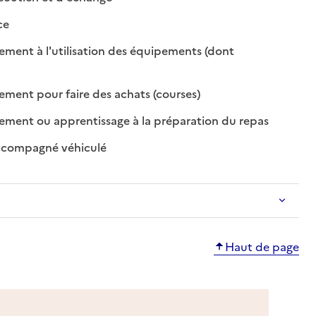
disponible
non disponible
ce
ent à l'utilisation des équipements (dont
sponible
n disponible
: disponible
: non disponible
ent pour faire des achats (courses)
: disponible
: non dispon
ent ou apprentissage à la préparation du repas
: disponible
: non disponible
ccompagné véhiculé
Haut de page