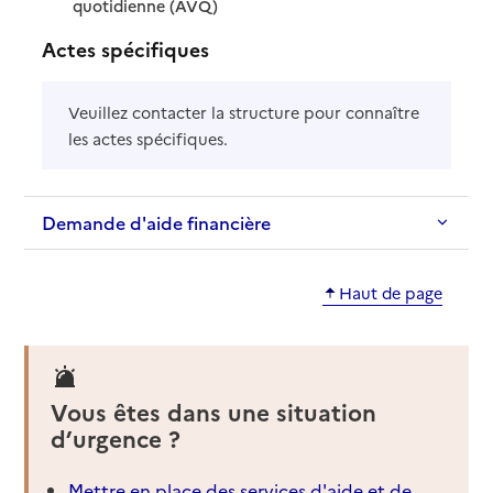
: disponible
: non disponible
quotidienne (AVQ)
Actes spécifiques
Veuillez contacter la structure pour connaître
les actes spécifiques.
Demande d'aide financière
Haut de page
Vous êtes dans une situation
d’urgence ?
Mettre en place des services d'aide et de