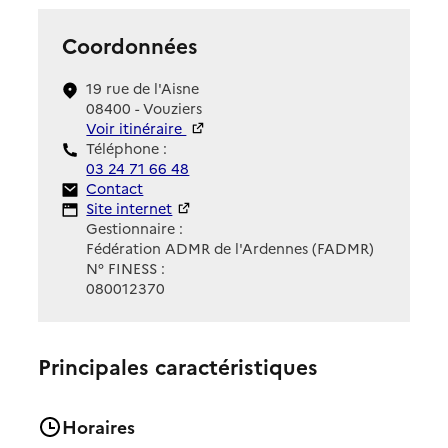
Coordonnées
19 rue de l'Aisne
08400 - Vouziers
Voir itinéraire
Téléphone :
03 24 71 66 48
Contact
Contact
Site Internet
Site internet
Gestionnaire :
Fédération ADMR de l'Ardennes (FADMR)
N° FINESS :
080012370
Principales caractéristiques
Horaires