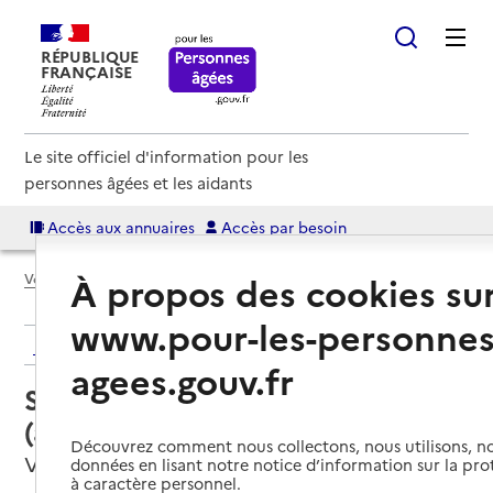
RÉPUBLIQUE
FRANÇAISE
Le site officiel d'information pour les
personnes âgées et les aidants
Accès aux annuaires
Accès par besoin
À propos des cookies su
Voir le fil d’Ariane
www.pour-les-personnes
Retour aux résultats de l'annuaire
agees.gouv.fr
Service autonomie à domicile
(aide) – Services ADMR
Découvrez comment nous collectons, nous utilisons, no
Vouziers, ARDENNES
données en lisant notre notice d’information sur la pr
à caractère personnel.