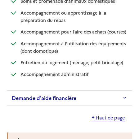
: disponible
: non disponibl
Soins et promenade d'animaux domestiques
Accompagnement ou apprentissage à la
: disponible
: non disponible
préparation du repas
: disponib
: non disp
Accompagnement pour faire des achats (courses)
Accompagnement à l'utilisation des équipements
: disponible
: non disponible
(dont domotique)
: disponible
: non dispo
Entretien du logement (ménage, petit bricolage)
: disponible
: non disponible
Accompagnement administratif
Demande d'aide financière
Haut de page