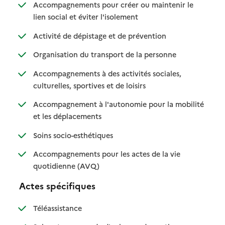
Accompagnements pour créer ou maintenir le
: disponible
: non disponible
lien social et éviter l'isolement
: disponible
: non disponible
Activité de dépistage et de prévention
: disponible
: non disponible
Organisation du transport de la personne
Accompagnements à des activités sociales,
: disponible
: non disponible
culturelles, sportives et de loisirs
Accompagnement à l'autonomie pour la mobilité
: disponible
: non disponible
et les déplacements
: disponible
: non disponible
Soins socio-esthétiques
Accompagnements pour les actes de la vie
: disponible
: non disponible
quotidienne (AVQ)
Actes spécifiques
: disponible
: non disponible
Téléassistance