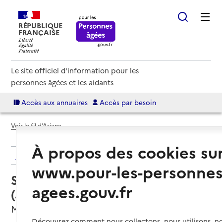
RÉPUBLIQUE
FRANÇAISE
Le site officiel d'information pour les
personnes âgées et les aidants
Accès aux annuaires
Accès par besoin
Voir le fil d’Ariane
À propos des cookies su
Retour aux résultats de l'annuaire
www.pour-les-personnes
Service autonomie à domicile
agees.gouv.fr
(aide) – Hello domicile
Mouzon, ARDENNES
Découvrez comment nous collectons, nous utilisons, no