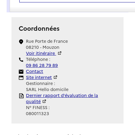
Présentation
Coordonnées
Rue Porte de France
08210 - Mouzon
Voir itinéraire
Téléphone :
09 86 28 79 89
Contact
Contact
Site Internet
Site internet
Gestionnaire :
SARL Hello domicile
Rapport HAS
Dernier rapport d'évaluation de la
qualité
N° FINESS :
080011323