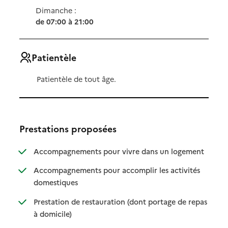
Dimanche :
de 07:00 à 21:00
Patientèle
Patientèle de tout âge.
Prestations proposées
: disponibl
: non dispo
Accompagnements pour vivre dans un logement
Accompagnements pour accomplir les activités
: disponible
: non disponible
domestiques
Prestation de restauration (dont portage de repas
: disponible
: non disponible
à domicile)