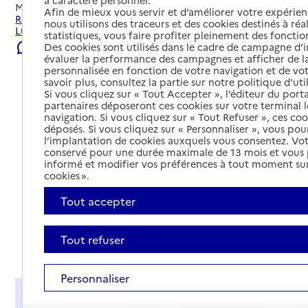
à caractère personnel.
Mis à jour le
22/07/2026
Afin de mieux vous servir et d’améliorer votre expérienc
Rechercher les établissements et services autour de
nous utilisons des traceurs et des cookies destinés à réal
Lucquy.
statistiques, vous faire profiter pleinement des fonction
Des cookies sont utilisés dans le cadre de campagne d
Signaler une erreur
évaluer la performance des campagnes et afficher de la
personnalisée en fonction de votre navigation et de vot
savoir plus, consultez la partie sur notre politique d'uti
Si vous cliquez sur « Tout Accepter », l’éditeur du porta
partenaires déposeront ces cookies sur votre terminal l
navigation. Si vous cliquez sur « Tout Refuser », ces co
déposés. Si vous cliquez sur « Personnaliser », vous pou
l’implantation de cookies auxquels vous consentez. Vot
conservé pour une durée maximale de 13 mois et vous
informé et modifier vos préférences à tout moment sur
cookies ».
Tout accepter
Tout refuser
Tout déplier
Personnaliser
Présentation