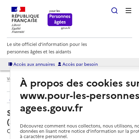
RÉPUBLIQUE
FRANÇAISE
Le site officiel d'information pour les
personnes âgées et les aidants
Accès aux annuaires
Accès par besoin
À propos des cookies su
Voir le fil d’Ariane
www.pour-les-personnes
Retour aux résultats de l'annuaire
agees.gouv.fr
Service autonomie à domicile
(aide) – Vitalliance
Découvrez comment nous collectons, nous utilisons, no
Charleville-Mézières, ARDENNES
données en lisant notre notice d’information sur la pr
à caractère personnel.