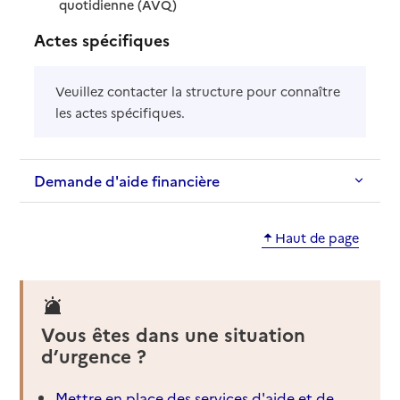
: disponible
: non disponible
quotidienne (AVQ)
Actes spécifiques
Veuillez contacter la structure pour connaître
les actes spécifiques.
Demande d'aide financière
Haut de page
Vous êtes dans une situation
d’urgence ?
Mettre en place des services d'aide et de