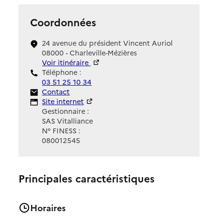
Coordonnées
24 avenue du président Vincent Auriol
08000 - Charleville-Mézières
Voir itinéraire
Téléphone :
03 51 25 10 34
Contact
Contact
Site Internet
Site internet
Gestionnaire :
SAS Vitalliance
N° FINESS :
080012545
Principales caractéristiques
Horaires