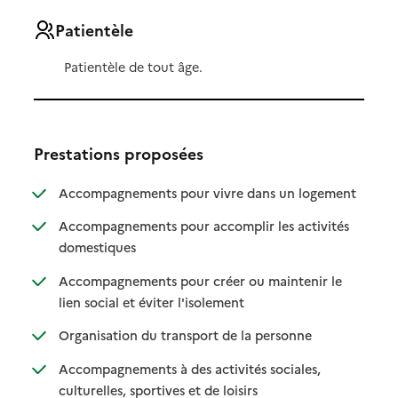
Patientèle
Patientèle de tout âge.
Prestations proposées
: disponibl
: non dispo
Accompagnements pour vivre dans un logement
Accompagnements pour accomplir les activités
: disponible
: non disponible
domestiques
Accompagnements pour créer ou maintenir le
: disponible
: non disponible
lien social et éviter l'isolement
: disponible
: non disponible
Organisation du transport de la personne
Accompagnements à des activités sociales,
: disponible
: non disponible
culturelles, sportives et de loisirs