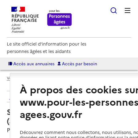
RÉPUBLIQUE
FRANÇAISE
Le site officiel d'information pour les
personnes âgées et les aidants
Accès aux annuaires
Accès par besoin
Voir le fil d’Ariane
À propos des cookies su
Retour aux résultats de l'annuaire
www.pour-les-personnes
Service autonomie à domicile
agees.gouv.fr
(aide) – Domaliance
Privas, ARDECHE
Découvrez comment nous collectons, nous utilisons, no
données en lisant notre notice d’information sur la pr