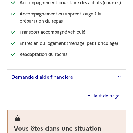
: disponib
: non disp
Accompagnement pour faire des achats (courses)
Accompagnement ou apprentissage à la
: disponible
: non disponible
préparation du repas
: disponible
: non disponible
Transport accompagné véhiculé
: disponible
: non dispo
Entretien du logement (ménage, petit bricolage)
: disponible
: non disponible
Réadaptation du rachis
Demande d'aide financière
Haut de page
Vous êtes dans une situation