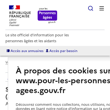
RÉPUBLIQUE
FRANÇAISE
Le site officiel d'information pour les
personnes âgées et les aidants
Accès aux annuaires
Accès par besoin
Voir le fil d’Ariane
À propos des cookies su
www.pour-les-personnes
Retour aux résultats de l'annuaire
agees.gouv.fr
Service autonomie à domicile
(aide) – Sénior compagnie
Annonay, ARDECHE
Découvrez comment nous collectons, nous utilisons, no
données en lisant notre notice d’information sur la pr