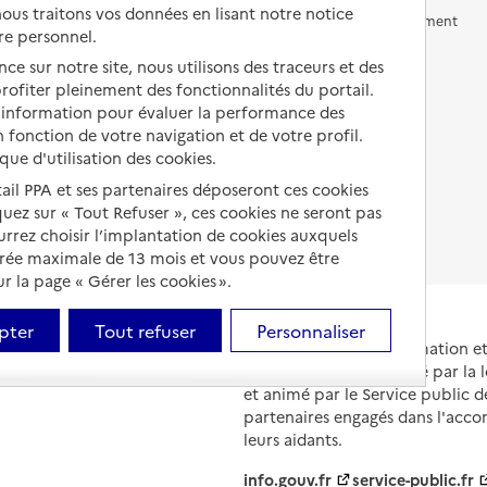
us traitons vos données en lisant notre notice
Vivre en accueil familial
Prévention, accompagnement
re personnel.
et soins
Autres solutions de logement
ce sur notre site, nous utilisons des traceurs et des
Comprendre les prix en
 profiter pleinement des fonctionnalités du portail.
EHPAD
d’information pour évaluer la performance des
 fonction de votre navigation et de votre profil.
Droits en EHPAD
ique d'utilisation des cookies.
Fin de vie en EHPAD
tail PPA et ses partenaires déposeront ces cookies
iquez sur « Tout Refuser », ces cookies ne seront pas
ourrez choisir l’implantation de cookies auxquels
urée maximale de 13 mois et vous pouvez être
 la page « Gérer les cookies ».
pter
Tout refuser
Personnaliser
Portail national d'information 
et de leurs proches, créé par la l
et animé par le Service public 
partenaires engagés dans l'acc
leurs aidants.
info.gouv.fr
service-public.fr