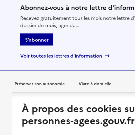
Abonnez-vous à notre lettre d'inform
Recevez gratuitement tous les mois notre lettre d'
dossier du mois, agenda...
S'abonner
Voir toutes les lettres d'information
Préserver son autonomie
Vivre à domicile
Perte d'autonomie : évaluation
Bénéficier d'aide à domicile
À propos des cookies su
et droits
Bénéficier de soins à domicile
personnes-agees.gouv.fr
Aménager son logement et
s'équiper
Aides financières
Préserver son autonomie et sa