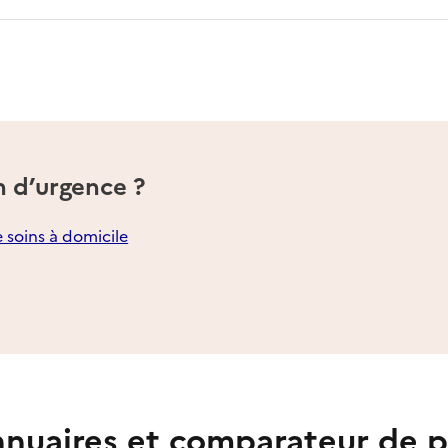
n d’urgence ?
e soins à domicile
nuaires et comparateur de p