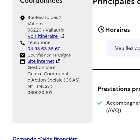
Principales 
Boulevard des 2
Vallons
Horaires
06220 - Vallauris
Voir itinéraire
Téléphone :
Veuillez c
04 93 63 35 60
Contact
Courriel non renseigné
Site Internet
Site internet
Gestionnaire :
Centre Communal
d'Action Sociale (CCAS)
N° FINESS :
Prestations p
060020401
Accompagnemen
: disponible
: non dispo
(AVQ)
Demande d'aide financière