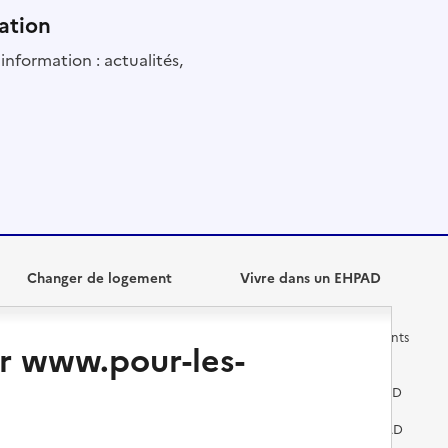
ation
information : actualités,
Changer de logement
Vivre dans un EHPAD
Les questions à se poser
Les différents établissements
r www.pour-les-
médicalisés
Vivre dans une résidence avec
services pour seniors
Préparer l'entrée en EHPAD
Vivre chez un proche
Aides financières en EHPAD