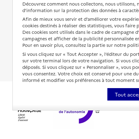
Solutions d'accueil temporaire
Découvrez comment nous collectons, nous utilisons, no
santé
d’information sur la protection des données à caractè
Partager son logement
Organiser à l'avance sa propre
Afin de mieux vous servir et d’améliorer votre expérien
protection
Vivre à domicile avec une
cookies destinés à réaliser des statistiques, vous faire
maladie ou un handicap
Des cookies sont utilisés dans le cadre de campagne 
Les mesures de protection
campagnes et afficher de la publicité personnalisée en
Être hospitalisé
Pour en savoir plus, consultez la partie sur notre polit
Les obligations de la famille
Fin de vie à domicile
Si vous cliquez sur « Tout Accepter », l’éditeur du por
À qui s’adresser ?
sur votre terminal lors de votre navigation. Si vous cl
déposés. Si vous cliquez sur « Personnaliser », vous p
Les politiques du grand âge
vous consentez. Votre choix est conservé pour une d
informé et modifier vos préférences à tout moment sur
Tout acce