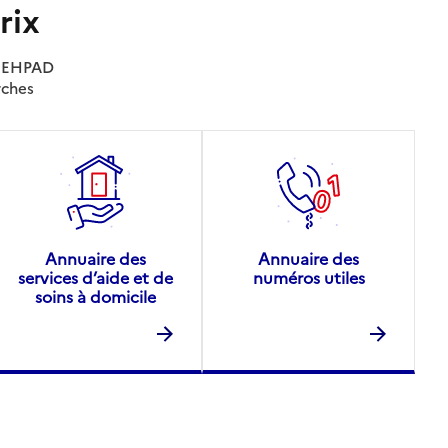
rix
es EHPAD
rches
Annuaire des
Annuaire des
services d’aide et de
numéros utiles
soins à domicile