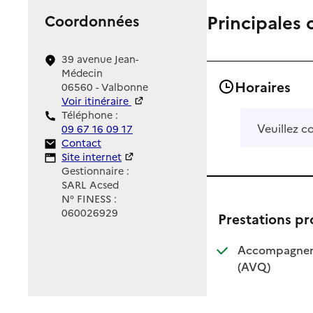
Principales 
Coordonnées
39 avenue Jean-
Médecin
Horaires
06560 - Valbonne
Voir itinéraire
Téléphone :
Veuillez c
09 67 16 09 17
Contact
Contact
Site Internet
Site internet
Gestionnaire :
SARL Acsed
N° FINESS :
060026929
Prestations p
Accompagnemen
: disponible
: non dispo
(AVQ)