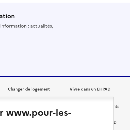
ation
information : actualités,
Changer de logement
Vivre dans un EHPAD
Les questions à se poser
Les différents établissements
r www.pour-les-
médicalisés
Vivre dans une résidence avec
services pour seniors
Préparer l'entrée en EHPAD