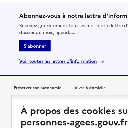
Abonnez-vous à notre lettre d'inform
Recevez gratuitement tous les mois notre lettre d'
dossier du mois, agenda...
S'abonner
Voir toutes les lettres d'information
Préserver son autonomie
Vivre à domicile
Perte d'autonomie : évaluation
Bénéficier d'aide à domicile
À propos des cookies su
et droits
Bénéficier de soins à domicile
personnes-agees.gouv.fr
Aménager son logement et
s'équiper
Aides financières