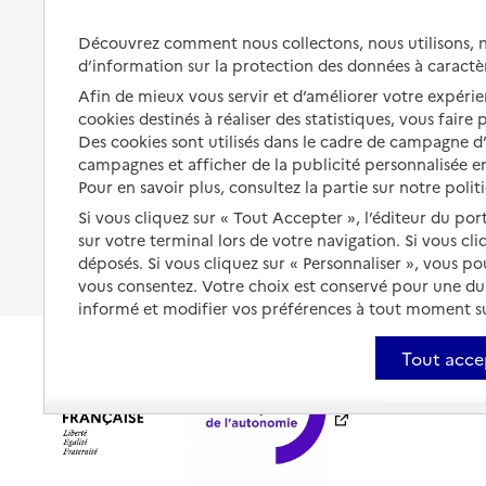
Préserver son autonomie et sa
Solutions d'accueil temporaire
Découvrez comment nous collectons, nous utilisons, no
santé
d’information sur la protection des données à caractè
Partager son logement
Organiser à l'avance sa propre
Afin de mieux vous servir et d’améliorer votre expérien
protection
Vivre à domicile avec une
cookies destinés à réaliser des statistiques, vous faire
maladie ou un handicap
Des cookies sont utilisés dans le cadre de campagne 
Les mesures de protection
campagnes et afficher de la publicité personnalisée en
Être hospitalisé
Pour en savoir plus, consultez la partie sur notre polit
Les obligations de la famille
Si vous cliquez sur « Tout Accepter », l’éditeur du por
Fin de vie à domicile
À qui s’adresser ?
sur votre terminal lors de votre navigation. Si vous cl
déposés. Si vous cliquez sur « Personnaliser », vous p
Les politiques du grand âge
vous consentez. Votre choix est conservé pour une d
informé et modifier vos préférences à tout moment sur
Tout acce