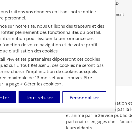
Vivre chez un proche
Aides financières en EHPAD
us traitons vos données en lisant notre notice
Vivre en accueil familial
Prévention, accompagnement
re personnel.
et soins
Autres solutions de logement
ce sur notre site, nous utilisons des traceurs et des
Comprendre les prix en
 profiter pleinement des fonctionnalités du portail.
EHPAD
d’information pour évaluer la performance des
 fonction de votre navigation et de votre profil.
Droits en EHPAD
ique d'utilisation des cookies.
Fin de vie en EHPAD
tail PPA et ses partenaires déposeront ces cookies
iquez sur « Tout Refuser », ces cookies ne seront pas
ourrez choisir l’implantation de cookies auxquels
urée maximale de 13 mois et vous pouvez être
 la page « Gérer les cookies ».
pter
Tout refuser
Personnaliser
Portail national d'information 
et de leurs proches, créé par la l
et animé par le Service public 
partenaires engagés dans l'acc
leurs aidants.