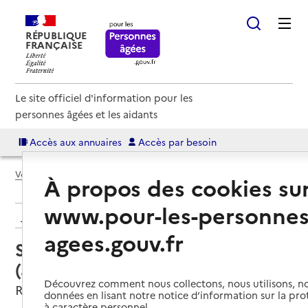
RÉPUBLIQUE
FRANÇAISE
Le site officiel d'information pour les
personnes âgées et les aidants
Accès aux annuaires
Accès par besoin
Voir le fil d’Ariane
À propos des cookies su
www.pour-les-personnes
Retour aux résultats de l'annuaire
agees.gouv.fr
Service autonomie à domicile
(aide) – Services du CCAS
Découvrez comment nous collectons, nous utilisons, no
Roquebrune-Cap-Martin, ALPES-MARITIMES
données en lisant notre notice d’information sur la pr
à caractère personnel.