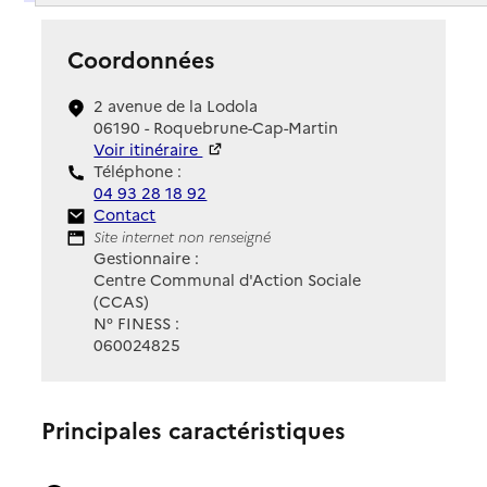
Coordonnées
2 avenue de la Lodola
06190 - Roquebrune-Cap-Martin
Voir itinéraire
Téléphone :
04 93 28 18 92
Contact
Contact
Site Internet
Site internet non renseigné
Gestionnaire :
Centre Communal d'Action Sociale
(CCAS)
N° FINESS :
060024825
Principales caractéristiques