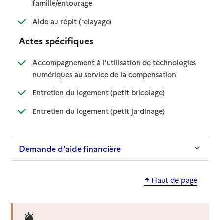
: disponible
: non disponible
famille/entourage
: disponible
: non disponible
Aide au répit (relayage)
Actes spécifiques
Accompagnement à l'utilisation de technologies
: disponible
: non disponible
numériques au service de la compensation
: disponible
: non disponible
Entretien du logement (petit bricolage)
: disponible
: non disponible
Entretien du logement (petit jardinage)
Demande d'aide financière
Haut de page