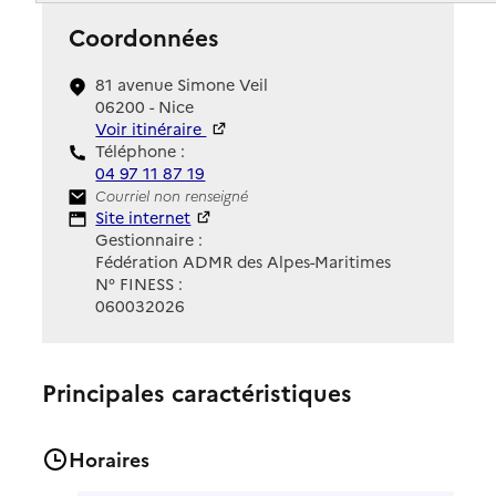
Coordonnées
81 avenue Simone Veil
06200 - Nice
Voir itinéraire
Téléphone :
04 97 11 87 19
Contact
Courriel non renseigné
Site Internet
Site internet
Gestionnaire :
Fédération ADMR des Alpes-Maritimes
N° FINESS :
060032026
Principales caractéristiques
Horaires