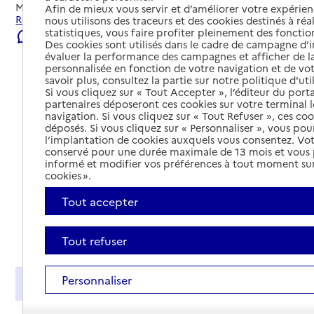
Mis à jour le
08/08/2026
Afin de mieux vous servir et d’améliorer votre expérienc
Rechercher les établissements et services autour de Nice.
nous utilisons des traceurs et des cookies destinés à réal
statistiques, vous faire profiter pleinement des fonction
Signaler une erreur
Des cookies sont utilisés dans le cadre de campagne d
évaluer la performance des campagnes et afficher de la
personnalisée en fonction de votre navigation et de vot
savoir plus, consultez la partie sur notre politique d'uti
Si vous cliquez sur « Tout Accepter », l’éditeur du porta
partenaires déposeront ces cookies sur votre terminal l
navigation. Si vous cliquez sur « Tout Refuser », ces co
déposés. Si vous cliquez sur « Personnaliser », vous pou
l’implantation de cookies auxquels vous consentez. Vot
conservé pour une durée maximale de 13 mois et vous
informé et modifier vos préférences à tout moment sur
cookies ».
Tout accepter
Tout déplier
Tout refuser
Personnaliser
Présentation