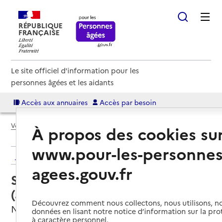
RÉPUBLIQUE
FRANÇAISE
Le site officiel d'information pour les
personnes âgées et les aidants
Accès aux annuaires
Accès par besoin
Voir le fil d’Ariane
À propos des cookies su
www.pour-les-personnes
Retour aux résultats de l'annuaire
agees.gouv.fr
Service autonomie à domicile
(aide) – ADMR Nice Centre
Découvrez comment nous collectons, nous utilisons, no
Nice, ALPES-MARITIMES
données en lisant notre notice d’information sur la pr
à caractère personnel.