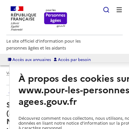
RÉPUBLIQUE
FRANÇAISE
Le site officiel d'information pour les
personnes âgées et les aidants
Accès aux annuaires
Accès par besoin
Voir le fil d’Ariane
À propos des cookies su
www.pour-les-personnes
Retour aux résultats de l'annuaire
agees.gouv.fr
Service autonomie à domicile
(aide) – Services ADMR Nice
Découvrez comment nous collectons, nous utilisons, no
Nord
données en lisant notre notice d’information sur la pr
à caractère personnel.