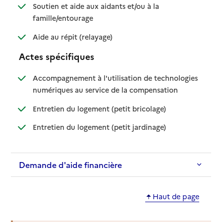
Soutien et aide aux aidants et/ou à la
: disponible
: non disponible
famille/entourage
: disponible
: non disponible
Aide au répit (relayage)
Actes spécifiques
Accompagnement à l'utilisation de technologies
: disponible
: non disponible
numériques au service de la compensation
: disponible
: non disponible
Entretien du logement (petit bricolage)
: disponible
: non disponible
Entretien du logement (petit jardinage)
Demande d'aide financière
Haut de page