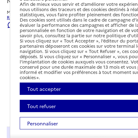
Nice, ALPES-MARITIMES
Afin de mieux vous servir et d’améliorer votre expérienc
nous utilisons des traceurs et des cookies destinés à réal
Mis à jour le
09/08/2026
statistiques, vous faire profiter pleinement des fonction
Rechercher les établissements et services autour de Nice.
Des cookies sont utilisés dans le cadre de campagne d
Signaler une erreur
évaluer la performance des campagnes et afficher de la
personnalisée en fonction de votre navigation et de vot
savoir plus, consultez la partie sur notre politique d'uti
Si vous cliquez sur « Tout Accepter », l’éditeur du porta
partenaires déposeront ces cookies sur votre terminal l
navigation. Si vous cliquez sur « Tout Refuser », ces co
déposés. Si vous cliquez sur « Personnaliser », vous pou
l’implantation de cookies auxquels vous consentez. Vot
conservé pour une durée maximale de 13 mois et vous
informé et modifier vos préférences à tout moment sur
cookies ».
Tout accepter
Tout refuser
Tout déplier
Personnaliser
Présentation