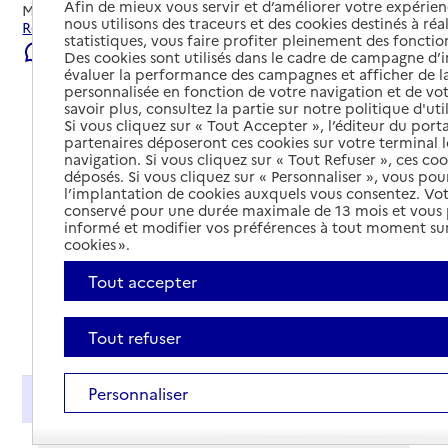
Afin de mieux vous servir et d’améliorer votre expérienc
Mis à jour le
27/07/2026
nous utilisons des traceurs et des cookies destinés à réal
Rechercher les établissements et services autour de Nice.
statistiques, vous faire profiter pleinement des fonction
Signaler une erreur
Des cookies sont utilisés dans le cadre de campagne d
évaluer la performance des campagnes et afficher de la
personnalisée en fonction de votre navigation et de vot
savoir plus, consultez la partie sur notre politique d'uti
Si vous cliquez sur « Tout Accepter », l’éditeur du porta
partenaires déposeront ces cookies sur votre terminal l
navigation. Si vous cliquez sur « Tout Refuser », ces co
déposés. Si vous cliquez sur « Personnaliser », vous pou
l’implantation de cookies auxquels vous consentez. Vot
conservé pour une durée maximale de 13 mois et vous
informé et modifier vos préférences à tout moment sur
cookies ».
Tout accepter
Tout déplier
Tout refuser
Personnaliser
Présentation