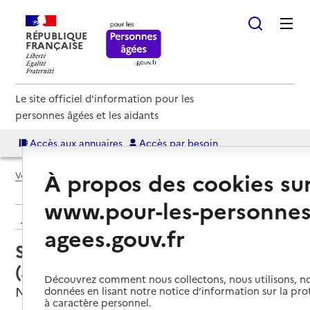
RÉPUBLIQUE
FRANÇAISE
Le site officiel d'information pour les
personnes âgées et les aidants
Accès aux annuaires
Accès par besoin
À propos des cookies su
Voir le fil d’Ariane
www.pour-les-personnes
Retour aux résultats de l'annuaire
agees.gouv.fr
Service autonomie à domicile
(aide) – Résidéa
Découvrez comment nous collectons, nous utilisons, no
Nice, ALPES-MARITIMES
données en lisant notre notice d’information sur la pr
à caractère personnel.