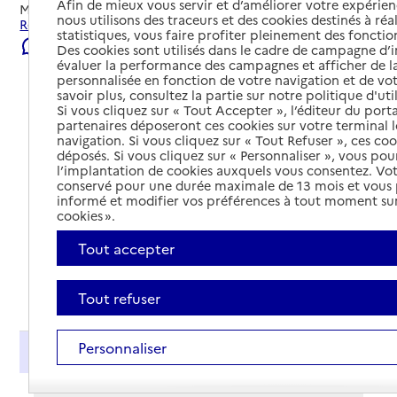
Afin de mieux vous servir et d’améliorer votre expérienc
Mis à jour le
22/07/2026
nous utilisons des traceurs et des cookies destinés à réal
Rechercher les établissements et services autour de Nice.
statistiques, vous faire profiter pleinement des fonction
Signaler une erreur
Des cookies sont utilisés dans le cadre de campagne d
évaluer la performance des campagnes et afficher de la
personnalisée en fonction de votre navigation et de vot
savoir plus, consultez la partie sur notre politique d'uti
Si vous cliquez sur « Tout Accepter », l’éditeur du porta
partenaires déposeront ces cookies sur votre terminal l
navigation. Si vous cliquez sur « Tout Refuser », ces co
déposés. Si vous cliquez sur « Personnaliser », vous pou
l’implantation de cookies auxquels vous consentez. Vot
conservé pour une durée maximale de 13 mois et vous
informé et modifier vos préférences à tout moment sur
cookies ».
Tout accepter
Tout déplier
Tout refuser
Personnaliser
Présentation