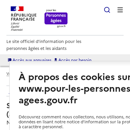
RÉPUBLIQUE
FRANÇAISE
Le site officiel d'information pour les
personnes âgées et les aidants
Accès aux annuaires
Accès par besoin
À propos des cookies su
Voir le fil d’Ariane
www.pour-les-personnes
Retour aux résultats de l'annuaire
agees.gouv.fr
Service autonomie à domicile
(aide) – Azur assistance
Découvrez comment nous collectons, nous utilisons, no
Nice, ALPES-MARITIMES
données en lisant notre notice d’information sur la pr
à caractère personnel.