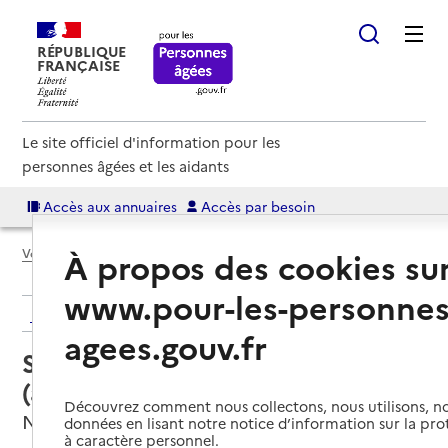
RÉPUBLIQUE
FRANÇAISE
Le site officiel d'information pour les
personnes âgées et les aidants
Accès aux annuaires
Accès par besoin
À propos des cookies su
Voir le fil d’Ariane
www.pour-les-personnes
Retour aux résultats de l'annuaire
agees.gouv.fr
Service autonomie à domicile
(aide) – Azaé Services
Découvrez comment nous collectons, nous utilisons, no
Nice, ALPES-MARITIMES
données en lisant notre notice d’information sur la pr
à caractère personnel.