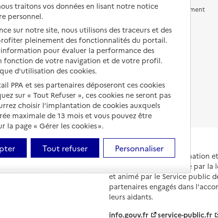
us traitons vos données en lisant notre notice
Vivre en accueil familial
Prévention, accompagnement
re personnel.
et soins
Autres solutions de logement
ce sur notre site, nous utilisons des traceurs et des
Comprendre les prix en
 profiter pleinement des fonctionnalités du portail.
EHPAD
d’information pour évaluer la performance des
 fonction de votre navigation et de votre profil.
Droits en EHPAD
ique d'utilisation des cookies.
Fin de vie en EHPAD
tail PPA et ses partenaires déposeront ces cookies
iquez sur « Tout Refuser », ces cookies ne seront pas
ourrez choisir l’implantation de cookies auxquels
urée maximale de 13 mois et vous pouvez être
 la page « Gérer les cookies ».
pter
Tout refuser
Personnaliser
Portail national d'information 
et de leurs proches, créé par la l
et animé par le Service public 
partenaires engagés dans l'acc
leurs aidants.
info.gouv.fr
service-public.fr