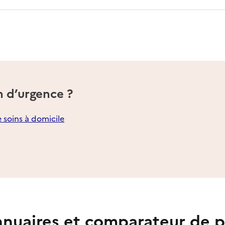
n d’urgence ?
e soins à domicile
nuaires et comparateur de p