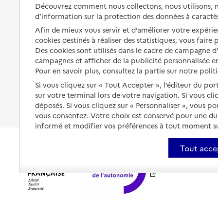
Solutions d'accueil temporaire
Découvrez comment nous collectons, nous utilisons, no
santé
d’information sur la protection des données à caractè
Partager son logement
Organiser à l'avance sa propre
Afin de mieux vous servir et d’améliorer votre expérien
protection
Vivre à domicile avec une
cookies destinés à réaliser des statistiques, vous faire
maladie ou un handicap
Des cookies sont utilisés dans le cadre de campagne 
Les mesures de protection
campagnes et afficher de la publicité personnalisée en
Être hospitalisé
Pour en savoir plus, consultez la partie sur notre polit
Les obligations de la famille
Fin de vie à domicile
Si vous cliquez sur « Tout Accepter », l’éditeur du por
À qui s’adresser ?
sur votre terminal lors de votre navigation. Si vous cl
déposés. Si vous cliquez sur « Personnaliser », vous p
Les politiques du grand âge
vous consentez. Votre choix est conservé pour une d
informé et modifier vos préférences à tout moment sur
Tout acce