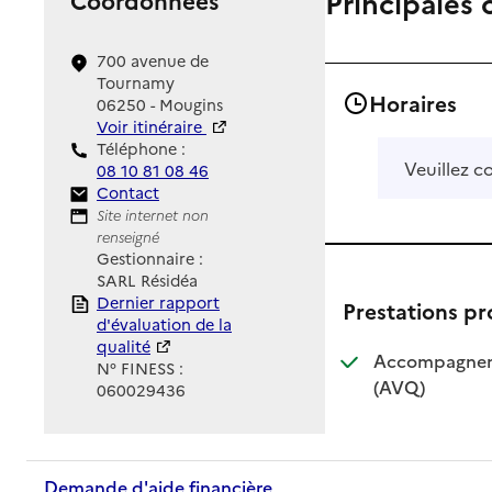
Principales 
700 avenue de
Tournamy
Horaires
06250 - Mougins
Voir itinéraire
Téléphone :
Veuillez c
08 10 81 08 46
Contact
Contact
Site Internet
Site internet non
renseigné
Gestionnaire :
SARL Résidéa
Rapport HAS
Dernier rapport
Prestations p
d'évaluation de la
qualité
Accompagnemen
N° FINESS :
: disponible
: non dispo
(AVQ)
060029436
Demande d'aide financière