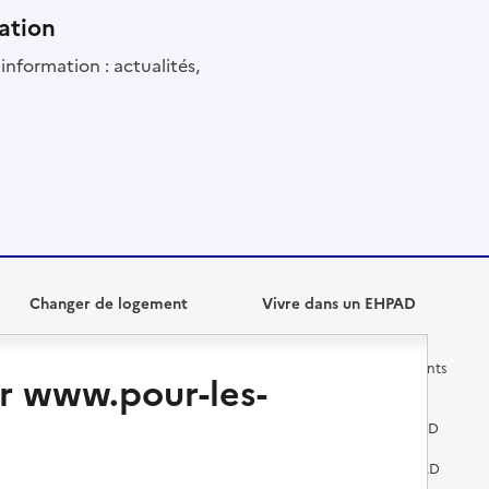
ation
information : actualités,
Changer de logement
Vivre dans un EHPAD
Les questions à se poser
Les différents établissements
r www.pour-les-
médicalisés
Vivre dans une résidence avec
services pour seniors
Préparer l'entrée en EHPAD
Vivre chez un proche
Aides financières en EHPAD