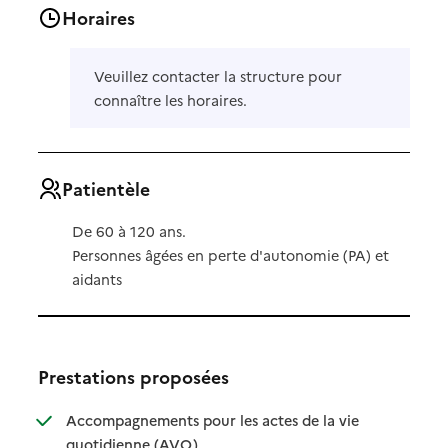
Horaires
Veuillez contacter la structure pour
connaître les horaires.
Patientèle
De 60 à 120 ans.
Personnes âgées en perte d'autonomie (PA) et
aidants
Prestations proposées
Accompagnements pour les actes de la vie
: disponible
: non disponible
quotidienne (AVQ)