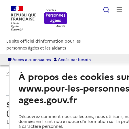
RÉPUBLIQUE
FRANÇAISE
Le site officiel d'information pour les
personnes âgées et les aidants
Accès aux annuaires
Accès par besoin
À propos des cookies su
Voir le fil d’Ariane
www.pour-les-personnes
Retour aux résultats de l'annuaire
agees.gouv.fr
Service autonomie à domicile
(aide) – Services du CCAS
Découvrez comment nous collectons, nous utilisons, no
Levens, ALPES-MARITIMES
données en lisant notre notice d’information sur la pr
à caractère personnel.