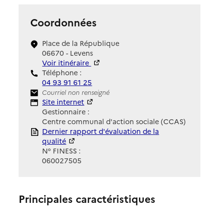
Coordonnées
Place de la République
06670 - Levens
Voir itinéraire
Téléphone :
04 93 91 61 25
Contact
Courriel non renseigné
Site Internet
Site internet
Gestionnaire :
Centre communal d'action sociale (CCAS)
Rapport HAS
Dernier rapport d'évaluation de la
qualité
N° FINESS :
060027505
Principales caractéristiques