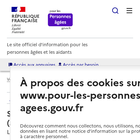
RÉPUBLIQUE
FRANÇAISE
Le site officiel d'information pour les
personnes âgées et les aidants
Accès aux annuaires
Accès par besoin
À propos des cookies su
Voir le fil d’Ariane
www.pour-les-personnes
Retour aux résultats de l'annuaire
agees.gouv.fr
Service autonomie à domicile
(aide) – Maison d'Azur
Découvrez comment nous collectons, nous utilisons, no
Le Cannet, ALPES-MARITIMES
données en lisant notre notice d’information sur la pr
à caractère personnel.