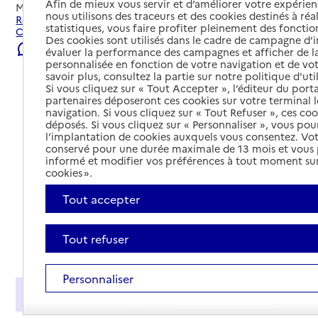
Afin de mieux vous servir et d’améliorer votre expérienc
Mis à jour le
23/07/2026
nous utilisons des traceurs et des cookies destinés à réal
Rechercher les établissements et services autour de Le
statistiques, vous faire profiter pleinement des fonction
Cannet.
Des cookies sont utilisés dans le cadre de campagne d
Signaler une erreur
évaluer la performance des campagnes et afficher de la
personnalisée en fonction de votre navigation et de vot
savoir plus, consultez la partie sur notre politique d'uti
Si vous cliquez sur « Tout Accepter », l’éditeur du porta
partenaires déposeront ces cookies sur votre terminal l
navigation. Si vous cliquez sur « Tout Refuser », ces co
déposés. Si vous cliquez sur « Personnaliser », vous pou
l’implantation de cookies auxquels vous consentez. Vot
conservé pour une durée maximale de 13 mois et vous
informé et modifier vos préférences à tout moment sur
cookies ».
Tout accepter
Tout refuser
Tout déplier
Personnaliser
Présentation