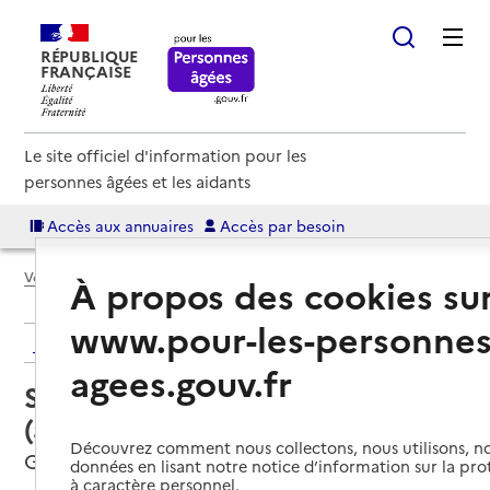
RÉPUBLIQUE
FRANÇAISE
Le site officiel d'information pour les
personnes âgées et les aidants
Accès aux annuaires
Accès par besoin
Voir le fil d’Ariane
À propos des cookies su
www.pour-les-personnes
Retour aux résultats de l'annuaire
agees.gouv.fr
Service autonomie à domicile
(aide) – Belâge service
Découvrez comment nous collectons, nous utilisons, no
Grasse, ALPES-MARITIMES
données en lisant notre notice d’information sur la pr
à caractère personnel.