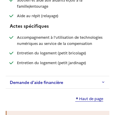
: disponible
: non disponible
famille/entourage
: disponible
: non disponible
Aide au répit (relayage)
Actes spécifiques
Accompagnement à l'utilisation de technologies
: disponible
: non disponible
numériques au service de la compensation
: disponible
: non disponible
Entretien du logement (petit bricolage)
: disponible
: non disponible
Entretien du logement (petit jardinage)
Demande d'aide financière
Haut de page