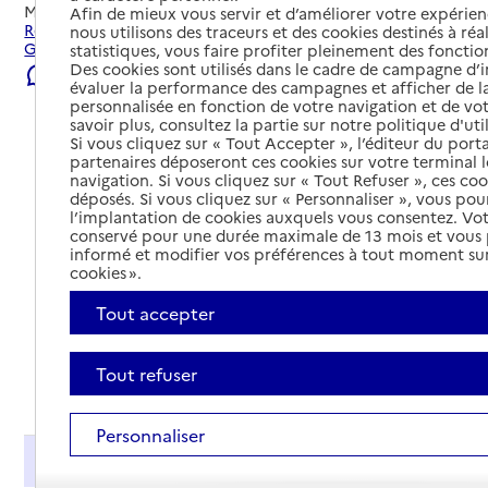
Mis à jour le
23/07/2026
Afin de mieux vous servir et d’améliorer votre expérienc
Rechercher les établissements et services autour de
nous utilisons des traceurs et des cookies destinés à réal
Grasse.
statistiques, vous faire profiter pleinement des fonction
Des cookies sont utilisés dans le cadre de campagne d
Signaler une erreur
évaluer la performance des campagnes et afficher de la
personnalisée en fonction de votre navigation et de vot
savoir plus, consultez la partie sur notre politique d'uti
Si vous cliquez sur « Tout Accepter », l’éditeur du porta
partenaires déposeront ces cookies sur votre terminal l
navigation. Si vous cliquez sur « Tout Refuser », ces co
déposés. Si vous cliquez sur « Personnaliser », vous pou
l’implantation de cookies auxquels vous consentez. Vot
conservé pour une durée maximale de 13 mois et vous
informé et modifier vos préférences à tout moment sur
cookies ».
Tout accepter
Tout refuser
Tout déplier
Personnaliser
Présentation