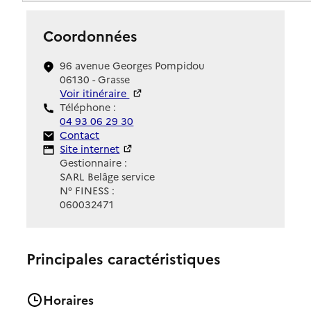
Coordonnées
96 avenue Georges Pompidou
06130 - Grasse
Voir itinéraire
Téléphone :
04 93 06 29 30
Contact
Contact
Site Internet
Site internet
Gestionnaire :
SARL Belâge service
N° FINESS :
060032471
Principales caractéristiques
Horaires