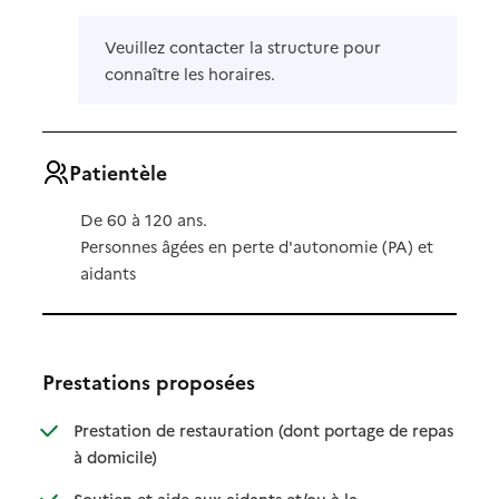
Veuillez contacter la structure pour
connaître les horaires.
Patientèle
De 60 à 120 ans.
Personnes âgées en perte d'autonomie (PA) et
aidants
Prestations proposées
Prestation de restauration (dont portage de repas
: disponible
: non disponible
à domicile)
Soutien et aide aux aidants et/ou à la