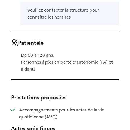
Veuillez contacter la structure pour
connaître les horaires.
Patientèle
De 60 à 120 ans.
Personnes âgées en perte d'autonomie (PA) et
aidants
Prestations proposées
Accompagnements pour les actes de la vie
: disponible
: non disponible
quotidienne (AVQ)
Actes spécifiques