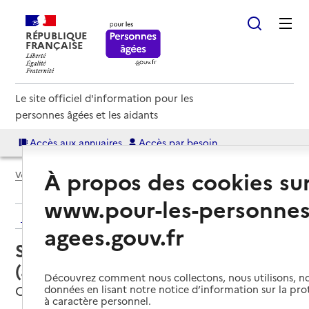
RÉPUBLIQUE
FRANÇAISE
Le site officiel d'information pour les
personnes âgées et les aidants
Accès aux annuaires
Accès par besoin
À propos des cookies su
Voir le fil d’Ariane
www.pour-les-personnes
Retour aux résultats de l'annuaire
agees.gouv.fr
Service autonomie à domicile
(aide) – Onela
Découvrez comment nous collectons, nous utilisons, no
Cannes, ALPES-MARITIMES
données en lisant notre notice d’information sur la pr
à caractère personnel.