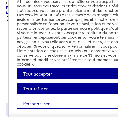
Afin de mieux vous servir et d’améliorer votre expérienc
Mis à jour le
23/07/2026
nous utilisons des traceurs et des cookies destinés à réal
Rechercher les établissements et services autour de
statistiques, vous faire profiter pleinement des fonction
Cannes.
Des cookies sont utilisés dans le cadre de campagne d
Signaler une erreur
évaluer la performance des campagnes et afficher de la
personnalisée en fonction de votre navigation et de vot
savoir plus, consultez la partie sur notre politique d'uti
Si vous cliquez sur « Tout Accepter », l’éditeur du porta
partenaires déposeront ces cookies sur votre terminal l
navigation. Si vous cliquez sur « Tout Refuser », ces co
déposés. Si vous cliquez sur « Personnaliser », vous pou
l’implantation de cookies auxquels vous consentez. Vot
conservé pour une durée maximale de 13 mois et vous
informé et modifier vos préférences à tout moment sur
cookies ».
Tout accepter
Tout refuser
Tout déplier
Personnaliser
Présentation