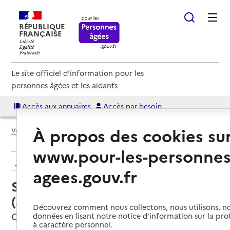
RÉPUBLIQUE
FRANÇAISE
Le site officiel d'information pour les
personnes âgées et les aidants
Accès aux annuaires
Accès par besoin
À propos des cookies su
Voir le fil d’Ariane
www.pour-les-personnes
Retour aux résultats de l'annuaire
agees.gouv.fr
Service autonomie à domicile
(aide) – Services ADMR
Découvrez comment nous collectons, nous utilisons, no
Oraison, ALPES-DE-HAUTE-PROVENCE
données en lisant notre notice d’information sur la pr
à caractère personnel.