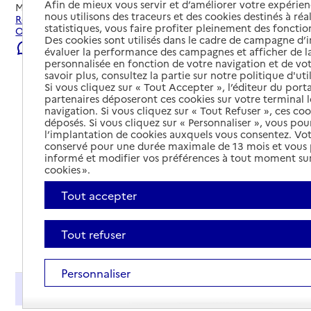
Afin de mieux vous servir et d’améliorer votre expérienc
Mis à jour le
22/07/2026
nous utilisons des traceurs et des cookies destinés à réal
Rechercher les établissements et services autour de
statistiques, vous faire profiter pleinement des fonction
Oraison.
Des cookies sont utilisés dans le cadre de campagne d
Signaler une erreur
évaluer la performance des campagnes et afficher de la
personnalisée en fonction de votre navigation et de vot
savoir plus, consultez la partie sur notre politique d'uti
Si vous cliquez sur « Tout Accepter », l’éditeur du porta
partenaires déposeront ces cookies sur votre terminal l
navigation. Si vous cliquez sur « Tout Refuser », ces co
déposés. Si vous cliquez sur « Personnaliser », vous pou
l’implantation de cookies auxquels vous consentez. Vot
conservé pour une durée maximale de 13 mois et vous
informé et modifier vos préférences à tout moment sur
cookies ».
Tout accepter
Tout refuser
Tout déplier
Personnaliser
Présentation