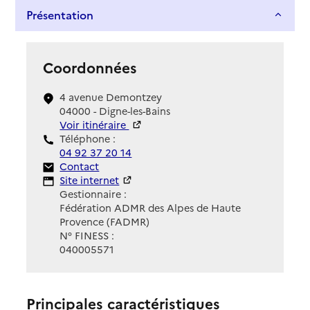
Présentation
Coordonnées
4 avenue Demontzey
04000 - Digne-les-Bains
Voir itinéraire
Téléphone :
04 92 37 20 14
Contact
Contact
Site Internet
Site internet
Gestionnaire :
Fédération ADMR des Alpes de Haute
Provence (FADMR)
N° FINESS :
040005571
Principales caractéristiques