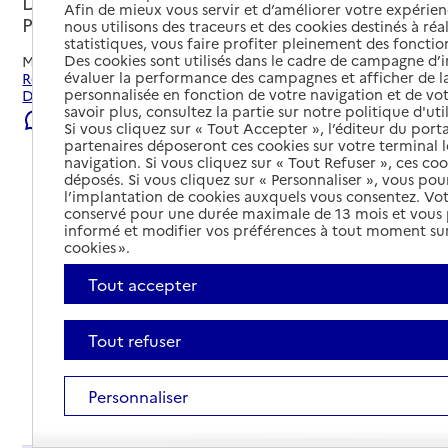
Digne-les-Bains, ALPES-DE-HAUTE-
Afin de mieux vous servir et d’améliorer votre expérienc
PROVENCE
nous utilisons des traceurs et des cookies destinés à réal
statistiques, vous faire profiter pleinement des fonction
Des cookies sont utilisés dans le cadre de campagne d
Mis à jour le
22/07/2026
évaluer la performance des campagnes et afficher de la
Rechercher les établissements et services autour de
personnalisée en fonction de votre navigation et de vot
Digne-les-Bains.
savoir plus, consultez la partie sur notre politique d'uti
Signaler une erreur
Si vous cliquez sur « Tout Accepter », l’éditeur du porta
partenaires déposeront ces cookies sur votre terminal l
navigation. Si vous cliquez sur « Tout Refuser », ces co
déposés. Si vous cliquez sur « Personnaliser », vous pou
l’implantation de cookies auxquels vous consentez. Vot
conservé pour une durée maximale de 13 mois et vous
informé et modifier vos préférences à tout moment sur
cookies ».
Tout accepter
Tout refuser
Personnaliser
Tout déplier