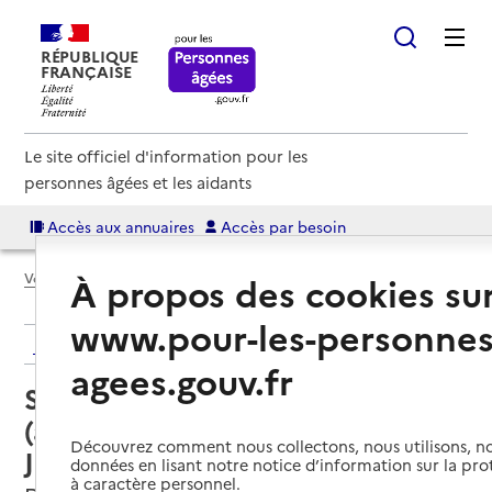
RÉPUBLIQUE
FRANÇAISE
Le site officiel d'information pour les
personnes âgées et les aidants
Accès aux annuaires
Accès par besoin
À propos des cookies su
Voir le fil d’Ariane
www.pour-les-personnes
Retour aux résultats de l'annuaire
agees.gouv.fr
Service autonomie à domicile
(aide) – Services ADMR de la
Découvrez comment nous collectons, nous utilisons, no
Javie
données en lisant notre notice d’information sur la pr
à caractère personnel.