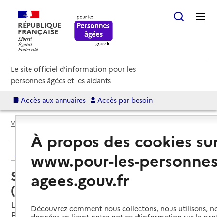
RÉPUBLIQUE
FRANÇAISE
Le site officiel d'information pour les
personnes âgées et les aidants
Accès aux annuaires
Accès par besoin
Voir le fil d’Ariane
À propos des cookies su
Retour aux résultats de l'annuaire
www.pour-les-personnes
Service autonomie à domicile
agees.gouv.fr
(aide) – Domino Services 04
Digne-les-Bains, ALPES-DE-HAUTE-
Découvrez comment nous collectons, nous utilisons, no
PROVENCE
données en lisant notre notice d’information sur la pr