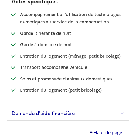
Actes spécifiques
Accompagnement à l'utilisation de technologies
: disponible
: non disponible
numériques au service de la compensation
: disponible
: non disponible
Garde itinérante de nuit
: disponible
: non disponible
Garde à domicile de nuit
: disponible
: non dispo
Entretien du logement (ménage, petit bricolage)
: disponible
: non disponible
Transport accompagné véhiculé
: disponible
: non disponibl
Soins et promenade d'animaux domestiques
: disponible
: non disponible
Entretien du logement (petit bricolage)
Demande d'aide financière
Haut de page