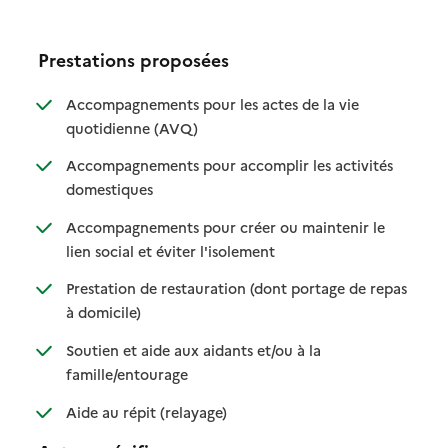
Prestations proposées
Accompagnements pour les actes de la vie
: disponible
: non disponible
quotidienne (AVQ)
Accompagnements pour accomplir les activités
: disponible
: non disponible
domestiques
Accompagnements pour créer ou maintenir le
: disponible
: non disponible
lien social et éviter l'isolement
Prestation de restauration (dont portage de repas
: disponible
: non disponible
à domicile)
Soutien et aide aux aidants et/ou à la
: disponible
: non disponible
famille/entourage
: disponible
: non disponible
Aide au répit (relayage)