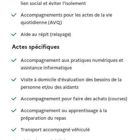
: disponible
: non disponible
lien social et éviter l'isolement
Accompagnements pour les actes de la vie
: disponible
: non disponible
quotidienne (AVQ)
: disponible
: non disponible
Aide au répit (relayage)
Actes spécifiques
Accompagnement aux pratiques numériques et
: disponible
: non disponible
assistance informatique
Visite à domicile d'évaluation des besoins de la
: disponible
: non disponible
personne et/ou des aidants
: disponib
: non disp
Accompagnement pour faire des achats (courses)
Accompagnement ou apprentissage à la
: disponible
: non disponible
préparation du repas
: disponible
: non disponible
Transport accompagné véhiculé