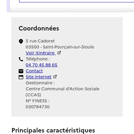
Présentation
Coordonnées
5 rue Cadoret
03500 - Saint-Pourçain-sur-Sioule
Voir itinéraire
Téléphone :
04 70 45 88 65
Contact
Contact
Site Internet
Site internet
Gestionnaire :
Centre Communal d'Action Sociale
(CCAS)
N° FINESS :
030784730
Principales caractéristiques