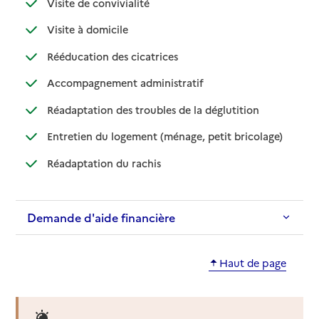
: disponible
: non disponible
Visite de convivialité
: disponible
: non disponible
Visite à domicile
: disponible
: non disponible
Rééducation des cicatrices
: disponible
: non disponible
Accompagnement administratif
: disponible
: non disponible
Réadaptation des troubles de la déglutition
: disponible
: non dispo
Entretien du logement (ménage, petit bricolage)
: disponible
: non disponible
Réadaptation du rachis
Demande d'aide financière
Haut de page