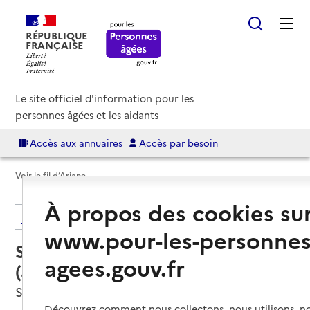
RÉPUBLIQUE
FRANÇAISE
Le site officiel d'information pour les
personnes âgées et les aidants
Accès aux annuaires
Accès par besoin
Voir le fil d’Ariane
À propos des cookies su
Retour aux résultats de l'annuaire
www.pour-les-personnes
Service autonomie à domicile
agees.gouv.fr
(aide) – Services du CCAS
Saint-Pourçain-sur-Sioule, ALLIER
Découvrez comment nous collectons, nous utilisons, no