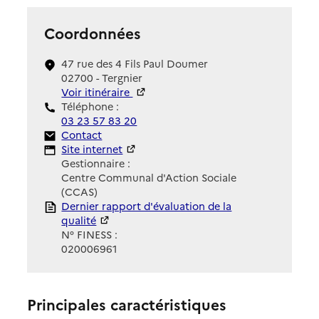
Coordonnées
47 rue des 4 Fils Paul Doumer
02700 - Tergnier
Voir itinéraire
Téléphone :
03 23 57 83 20
Contact
Contact
Site Internet
Site internet
Gestionnaire :
Centre Communal d'Action Sociale
(CCAS)
Rapport HAS
Dernier rapport d'évaluation de la
qualité
N° FINESS :
020006961
Principales caractéristiques