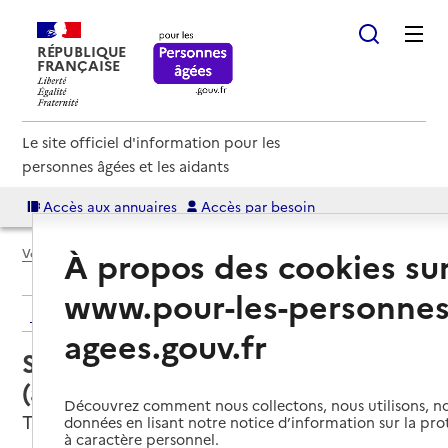
RÉPUBLIQUE
FRANÇAISE
Le site officiel d'information pour les
personnes âgées et les aidants
Accès aux annuaires
Accès par besoin
À propos des cookies su
Voir le fil d’Ariane
www.pour-les-personnes
Retour aux résultats de l'annuaire
agees.gouv.fr
Service autonomie à domicile
(aide) – Services du CCAS
Découvrez comment nous collectons, nous utilisons, no
Tergnier, AISNE
données en lisant notre notice d’information sur la pr
à caractère personnel.