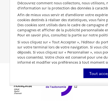
Solutions d'accueil temporaire
Découvrez comment nous collectons, nous utilisons, no
santé
d’information sur la protection des données à caractè
Partager son logement
Organiser à l'avance sa propre
Afin de mieux vous servir et d’améliorer votre expérien
protection
Vivre à domicile avec une
cookies destinés à réaliser des statistiques, vous faire
maladie ou un handicap
Des cookies sont utilisés dans le cadre de campagne 
Les mesures de protection
campagnes et afficher de la publicité personnalisée en
Être hospitalisé
Pour en savoir plus, consultez la partie sur notre polit
Les obligations de la famille
Fin de vie à domicile
Si vous cliquez sur « Tout Accepter », l’éditeur du por
À qui s’adresser ?
sur votre terminal lors de votre navigation. Si vous cl
déposés. Si vous cliquez sur « Personnaliser », vous p
Les politiques du grand âge
vous consentez. Votre choix est conservé pour une d
informé et modifier vos préférences à tout moment sur
Tout acce