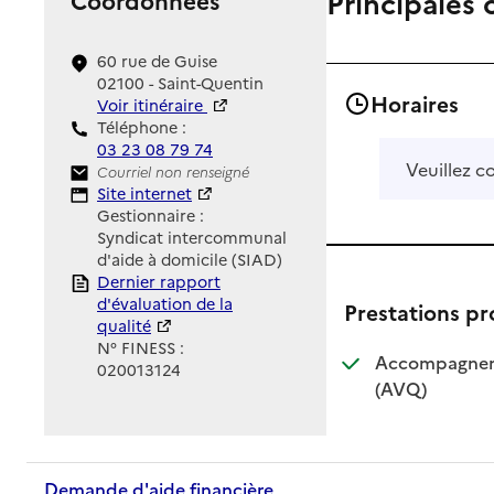
Principales 
60 rue de Guise
02100 - Saint-Quentin
Horaires
Voir itinéraire
Téléphone :
03 23 08 79 74
Veuillez c
Contact
Courriel non renseigné
Site Internet
Site internet
Gestionnaire :
Syndicat intercommunal
d'aide à domicile (SIAD)
Rapport HAS
Dernier rapport
d'évaluation de la
Prestations p
qualité
N° FINESS :
Accompagnemen
020013124
: disponible
: non dispo
(AVQ)
Demande d'aide financière