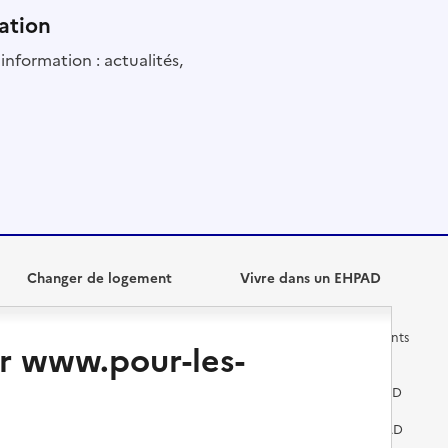
ation
information : actualités,
Changer de logement
Vivre dans un EHPAD
Les questions à se poser
Les différents établissements
r www.pour-les-
médicalisés
Vivre dans une résidence avec
services pour seniors
Préparer l'entrée en EHPAD
Vivre chez un proche
Aides financières en EHPAD