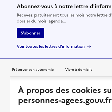
Abonnez-vous à notre lettre d'inform
Recevez gratuitement tous les mois notre lettre d'
dossier du mois, agenda...
S'abonner
Voir toutes les lettres d'information
Préserver son autonomie
Vivre à domicile
Perte d'autonomie : évaluation
Bénéficier d'aide à domicile
À propos des cookies su
et droits
Bénéficier de soins à domicile
personnes-agees.gouv.fr
Aménager son logement et
s'équiper
Aides financières
Préserver son autonomie et sa