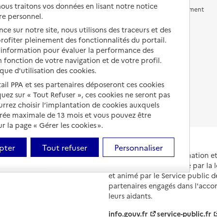
us traitons vos données en lisant notre notice
Vivre en accueil familial
Prévention, accompagnement
re personnel.
et soins
Autres solutions de logement
ce sur notre site, nous utilisons des traceurs et des
Comprendre les prix en
 profiter pleinement des fonctionnalités du portail.
EHPAD
d’information pour évaluer la performance des
 fonction de votre navigation et de votre profil.
Droits en EHPAD
ique d'utilisation des cookies.
Fin de vie en EHPAD
tail PPA et ses partenaires déposeront ces cookies
iquez sur « Tout Refuser », ces cookies ne seront pas
ourrez choisir l’implantation de cookies auxquels
urée maximale de 13 mois et vous pouvez être
 la page « Gérer les cookies ».
pter
Tout refuser
Personnaliser
Portail national d'information 
et de leurs proches, créé par la l
et animé par le Service public 
partenaires engagés dans l'acc
leurs aidants.
info.gouv.fr
service-public.fr