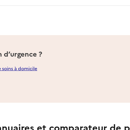
n d’urgence ?
e soins à domicile
nuaires et comparateur de p