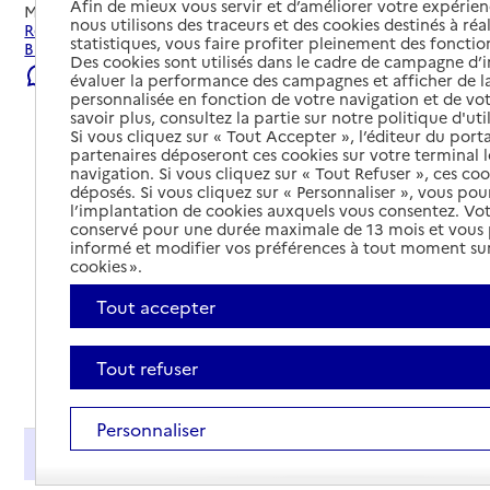
Afin de mieux vous servir et d’améliorer votre expérienc
Mis à jour le
22/07/2026
nous utilisons des traceurs et des cookies destinés à réal
Rechercher les établissements et services autour de
statistiques, vous faire profiter pleinement des fonction
Brasles.
Des cookies sont utilisés dans le cadre de campagne d
Signaler une erreur
évaluer la performance des campagnes et afficher de la
personnalisée en fonction de votre navigation et de vot
savoir plus, consultez la partie sur notre politique d'uti
Si vous cliquez sur « Tout Accepter », l’éditeur du porta
partenaires déposeront ces cookies sur votre terminal l
navigation. Si vous cliquez sur « Tout Refuser », ces co
déposés. Si vous cliquez sur « Personnaliser », vous pou
l’implantation de cookies auxquels vous consentez. Vot
conservé pour une durée maximale de 13 mois et vous
informé et modifier vos préférences à tout moment sur
cookies ».
Tout accepter
Tout refuser
Tout déplier
Personnaliser
Présentation