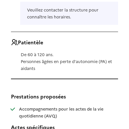
Veuillez contacter la structure pour
connaître les horaires.
Patientèle
De 60 à 120 ans.
Personnes âgées en perte d'autonomie (PA) et
aidants
Prestations proposées
Accompagnements pour les actes de la vie
: disponible
: non disponible
quotidienne (AVQ)
Actes spécifiques