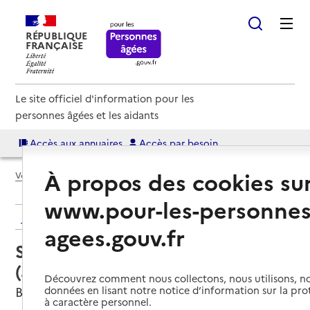
RÉPUBLIQUE
FRANÇAISE
Le site officiel d'information pour les
personnes âgées et les aidants
Accès aux annuaires
Accès par besoin
À propos des cookies su
Voir le fil d’Ariane
www.pour-les-personnes
Retour aux résultats de l'annuaire
agees.gouv.fr
Service autonomie à domicile
(aide) – ADHAP Services
Découvrez comment nous collectons, nous utilisons, no
Brasles, AISNE
données en lisant notre notice d’information sur la pr
à caractère personnel.