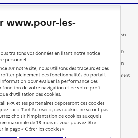
Changer de logement
Vivre dans un EHPAD
r www.pour-les-
Les questions à se poser
Les différents établissements
médicalisés
Vivre dans une résidence avec
services pour seniors
Préparer l'entrée en EHPAD
us traitons vos données en lisant notre notice
re personnel.
Vivre chez un proche
Aides financières en EHPAD
ce sur notre site, nous utilisons des traceurs et des
 profiter pleinement des fonctionnalités du portail.
Vivre en accueil familial
Prévention, accompagnement
et soins
d’information pour évaluer la performance des
Autres solutions de logement
 fonction de votre navigation et de votre profil.
Comprendre les prix en
ique d'utilisation des cookies.
EHPAD
tail PPA et ses partenaires déposeront ces cookies
Droits en EHPAD
iquez sur « Tout Refuser », ces cookies ne seront pas
ourrez choisir l’implantation de cookies auxquels
Fin de vie en EHPAD
urée maximale de 13 mois et vous pouvez être
 la page « Gérer les cookies ».