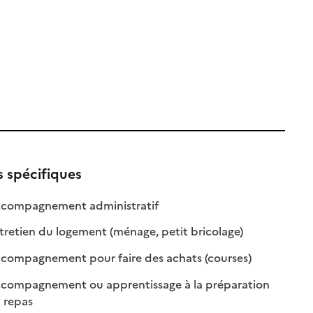
s spécifiques
: disponible
: non disponible
compagnement administratif
le
: disponible
: non disponible
retien du logement (ménage, petit bricolage)
: disponible
: non disponibl
compagnement pour faire des achats (courses)
compagnement ou apprentissage à la préparation
: disponible
: non disponible
 repas