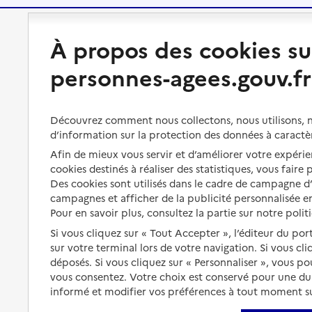
Préserver son autonomie
Vivre à domicile
À propos des cookies su
personnes-agees.gouv.fr
Perte d'autonomie : évaluation
Bénéficier d'aide à domicile
et droits
Bénéficier de soins à domicile
Aménager son logement et
Découvrez comment nous collectons, nous utilisons, no
s'équiper
Aides financières
d’information sur la protection des données à caractè
Afin de mieux vous servir et d’améliorer votre expérien
Préserver son autonomie et sa
Solutions d'accueil temporaire
santé
cookies destinés à réaliser des statistiques, vous faire
Des cookies sont utilisés dans le cadre de campagne 
Partager son logement
Organiser à l'avance sa propre
campagnes et afficher de la publicité personnalisée en
protection
Vivre à domicile avec une
Pour en savoir plus, consultez la partie sur notre polit
maladie ou un handicap
Si vous cliquez sur « Tout Accepter », l’éditeur du por
Les mesures de protection
sur votre terminal lors de votre navigation. Si vous cl
Être hospitalisé
Les obligations de la famille
déposés. Si vous cliquez sur « Personnaliser », vous p
Fin de vie à domicile
vous consentez. Votre choix est conservé pour une d
À qui s’adresser ?
informé et modifier vos préférences à tout moment sur
Les politiques du grand âge