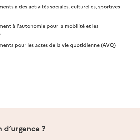
s à des activités sociales, culturelles, sportives
nible
disponible
t à l'autonomie pour la mobilité et les
sponible
on disponible
s
: disponible
: non disponi
ts pour les actes de la vie quotidienne (AVQ)
n d’urgence ?