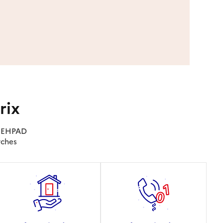
rix
es EHPAD
rches