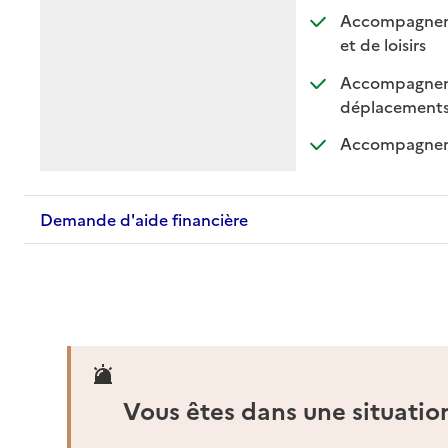
Accompagnement
: dispo
: non 
et de loisirs
Accompagnemen
: di
: n
déplacement
Accompagnemen
Demande d'aide financière
Vous êtes dans une situatio