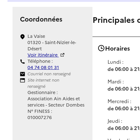
Principales 
Coordonnées
La Vaise
01320 - Saint-Nizier-le-
Horaires
Désert
Voir itinéraire
Téléphone :
Lundi :
04 74 08 01 31
de 06:00 à 21
Contact
Courriel non renseigné
Site Internet
Site internet non
Mardi :
renseigné
de 06:00 à 21
Gestionnaire :
Association Ain Aides et
Mercredi :
services - Secteur Dombes
de 06:00 à 21
N° FINESS :
010007276
Jeudi :
de 06:00 à 21