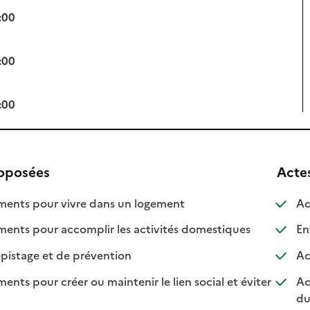
:00
:00
:00
roposées
Acte
: disponible
: non disponible
nts pour vivre dans un logement
Ac
: disponible
: non disponib
ts pour accomplir les activités domestiques
Ent
: disponible
: non disponible
pistage et de prévention
Ac
s pour créer ou maintenir le lien social et éviter
Ac
nible
isponible
du