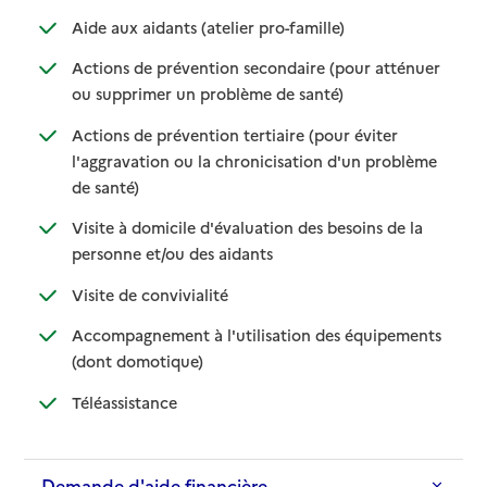
: disponible
: non disponible
Aide aux aidants (atelier pro-famille)
Actions de prévention secondaire (pour atténuer
: disponible
: non disponible
ou supprimer un problème de santé)
Actions de prévention tertiaire (pour éviter
l'aggravation ou la chronicisation d'un problème
: disponible
: non disponible
de santé)
Visite à domicile d'évaluation des besoins de la
: disponible
: non disponible
personne et/ou des aidants
: disponible
: non disponible
Visite de convivialité
Accompagnement à l'utilisation des équipements
: disponible
: non disponible
(dont domotique)
: disponible
: non disponible
Téléassistance
Demande d'aide financière