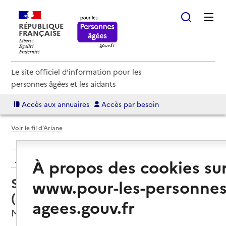
RÉPUBLIQUE
FRANÇAISE
Le site officiel d'information pour les
personnes âgées et les aidants
Accès aux annuaires
Accès par besoin
Voir le fil d’Ariane
Retour aux résultats de l'annuaire
À propos des cookies su
Service autonomie à domicile
www.pour-les-personnes
(aide) – Services ADMR
agees.gouv.fr
Montrevel-en-Bresse, AIN