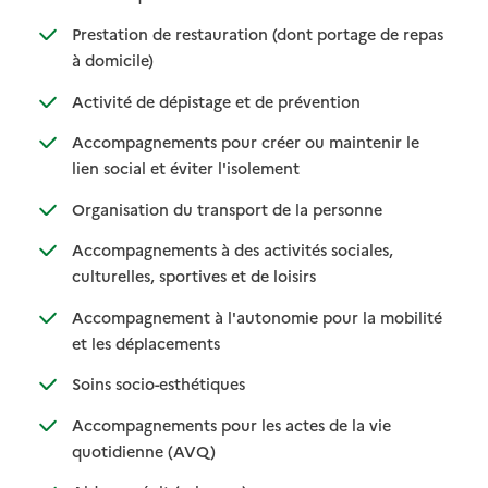
Prestation de restauration (dont portage de repas
: disponible
: non disponible
à domicile)
: disponible
: non disponible
Activité de dépistage et de prévention
Accompagnements pour créer ou maintenir le
: disponible
: non disponible
lien social et éviter l'isolement
: disponible
: non disponible
Organisation du transport de la personne
Accompagnements à des activités sociales,
: disponible
: non disponible
culturelles, sportives et de loisirs
Accompagnement à l'autonomie pour la mobilité
: disponible
: non disponible
et les déplacements
: disponible
: non disponible
Soins socio-esthétiques
Accompagnements pour les actes de la vie
: disponible
: non disponible
quotidienne (AVQ)