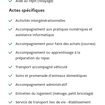
: disponible
: non disponible
Aide au répit (relayage)
Actes spécifiques
: disponible
: non disponible
Activités intergénérationnelles
Accompagnement aux pratiques numériques et
: disponible
: non disponible
assistance informatique
: disponib
: non disp
Accompagnement pour faire des achats (courses)
Accompagnement ou apprentissage à la
: disponible
: non disponible
préparation du repas
: disponible
: non disponible
Transport accompagné véhiculé
: disponible
: non disponibl
Soins et promenade d'animaux domestiques
: disponible
: non disponible
Accompagnement administratif
: disponible
: non dispo
Entretien du logement (ménage, petit bricolage)
: disponible
: non disponi
Service de transport lieu de vie - établissement