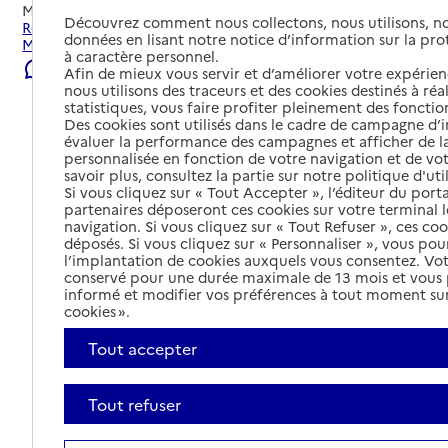
Mis à jour le
05/08/2026
Découvrez comment nous collectons, nous utilisons, no
Rechercher les établissements et services autour de
données en lisant notre notice d’information sur la pr
Montrevel-en-Bresse.
à caractère personnel.
Signaler une erreur
Afin de mieux vous servir et d’améliorer votre expérienc
nous utilisons des traceurs et des cookies destinés à réal
statistiques, vous faire profiter pleinement des fonction
Des cookies sont utilisés dans le cadre de campagne d
évaluer la performance des campagnes et afficher de la
personnalisée en fonction de votre navigation et de vot
savoir plus, consultez la partie sur notre politique d'uti
Si vous cliquez sur « Tout Accepter », l’éditeur du porta
partenaires déposeront ces cookies sur votre terminal l
navigation. Si vous cliquez sur « Tout Refuser », ces co
déposés. Si vous cliquez sur « Personnaliser », vous pou
l’implantation de cookies auxquels vous consentez. Vot
conservé pour une durée maximale de 13 mois et vous
informé et modifier vos préférences à tout moment sur
cookies ».
Tout accepter
Tout refuser
Tout déplier