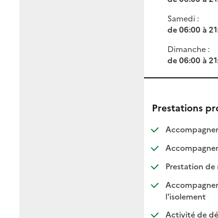
Samedi :
de 06:00 à 21
Dimanche :
de 06:00 à 21
Prestations p
Accompagneme
Accompagnemen
Prestation de 
Accompagnement
: dispo
: non d
l'isolement
Activité de dé