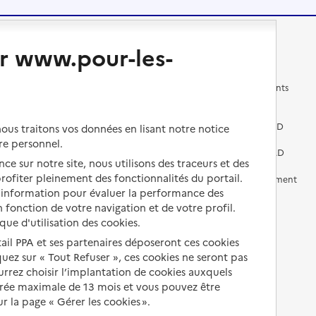
Changer de logement
Vivre dans un EHPAD
r www.pour-les-
Les questions à se poser
Les différents établissements
médicalisés
Vivre dans une résidence avec
services pour seniors
Préparer l'entrée en EHPAD
us traitons vos données en lisant notre notice
re personnel.
Vivre chez un proche
Aides financières en EHPAD
ce sur notre site, nous utilisons des traceurs et des
 profiter pleinement des fonctionnalités du portail.
Vivre en accueil familial
Prévention, accompagnement
et soins
d’information pour évaluer la performance des
Autres solutions de logement
 fonction de votre navigation et de votre profil.
Comprendre les prix en
ique d'utilisation des cookies.
EHPAD
tail PPA et ses partenaires déposeront ces cookies
iquez sur « Tout Refuser », ces cookies ne seront pas
Droits en EHPAD
ourrez choisir l’implantation de cookies auxquels
Fin de vie en EHPAD
urée maximale de 13 mois et vous pouvez être
 la page « Gérer les cookies ».