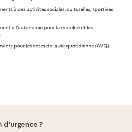
s à des activités sociales, culturelles, sportives
nible
disponible
t à l'autonomie pour la mobilité et les
sponible
on disponible
s
: disponible
: non disponi
ts pour les actes de la vie quotidienne (AVQ)
n d’urgence ?