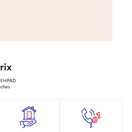
rix
es EHPAD
rches