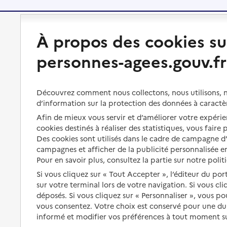
Préserver son autonomie
Vivre à domicile
À propos des cookies su
personnes-agees.gouv.fr
Perte d'autonomie : évaluation
Bénéficier d'aide à domicile
et droits
Bénéficier de soins à domicile
Aménager son logement et
Découvrez comment nous collectons, nous utilisons, no
s'équiper
Aides financières
d’information sur la protection des données à caractè
Afin de mieux vous servir et d’améliorer votre expérien
Préserver son autonomie et sa
Solutions d'accueil temporaire
santé
cookies destinés à réaliser des statistiques, vous faire
Des cookies sont utilisés dans le cadre de campagne 
Partager son logement
Organiser à l'avance sa propre
campagnes et afficher de la publicité personnalisée en
protection
Vivre à domicile avec une
Pour en savoir plus, consultez la partie sur notre polit
maladie ou un handicap
Si vous cliquez sur « Tout Accepter », l’éditeur du por
Les mesures de protection
sur votre terminal lors de votre navigation. Si vous cl
Être hospitalisé
Les obligations de la famille
déposés. Si vous cliquez sur « Personnaliser », vous p
vous consentez. Votre choix est conservé pour une d
Fin de vie à domicile
À qui s’adresser ?
informé et modifier vos préférences à tout moment sur