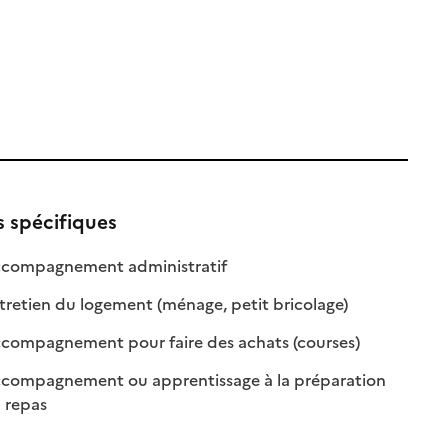
s spécifiques
: disponible
: non disponible
compagnement administratif
le
: disponible
: non disponible
retien du logement (ménage, petit bricolage)
e
: disponible
: non disponibl
compagnement pour faire des achats (courses)
compagnement ou apprentissage à la préparation
: disponible
: non disponible
 repas