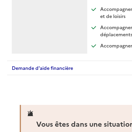
Accompagnement
: dispo
: non 
et de loisirs
Accompagnemen
: di
: n
déplacement
Accompagnemen
Demande d'aide financière
Vous êtes dans une situatio