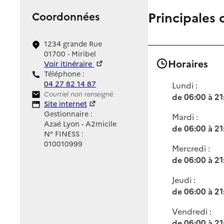
Principales 
Coordonnées
1234 grande Rue
01700 - Miribel
Horaires
Voir itinéraire
Téléphone :
04 27 82 14 87
Lundi :
Contact
Courriel non renseigné
de 06:00 à 21
Site Internet
Site internet
Gestionnaire :
Mardi :
Azaé Lyon - A2micile
de 06:00 à 21
N° FINESS :
010010999
Mercredi :
de 06:00 à 21
Jeudi :
de 06:00 à 21
Vendredi :
de 06:00 à 21