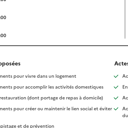
:00
:00
roposées
Acte
: disponible
: non disponible
nts pour vivre dans un logement
Ac
: disponible
: non disponib
ts pour accomplir les activités domestiques
Ent
: disponible
: non disponibl
restauration (dont portage de repas à domicile)
Ac
s pour créer ou maintenir le lien social et éviter
Ac
nible
isponible
du
: disponible
: non disponible
pistage et de prévention