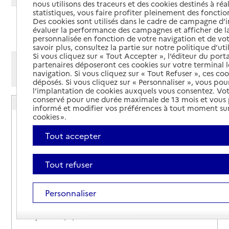
nous utilisons des traceurs et des cookies destinés à réal
statistiques, vous faire profiter pleinement des fonction
Des cookies sont utilisés dans le cadre de campagne d
Ajouter cette recherche aux favoris
évaluer la performance des campagnes et afficher de la
personnalisée en fonction de votre navigation et de vot
savoir plus, consultez la partie sur notre politique d'uti
Si vous cliquez sur « Tout Accepter », l’éditeur du porta
Afficher les résultats par:
partenaires déposeront ces cookies sur votre terminal l
navigation. Si vous cliquez sur « Tout Refuser », ces co
Mode liste
Mode carte
déposés. Si vous cliquez sur « Personnaliser », vous pou
l’implantation de cookies auxquels vous consentez. Vot
conservé pour une durée maximale de 13 mois et vous
Résidence Services Bleu du Terron
informé et modifier vos préférences à tout moment sur
cookies ».
Adresse
7 Avenue des Sources
Tout accepter
21590
-
Santenay
03 80 20 62 11
Tout refuser
Contact
Site internet
Personnaliser
Rapport HAS
Source des données : Ma Boussole Aidants
Mis à jour le : 14/10/2025