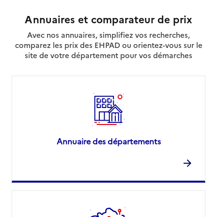
0379660023
Annuaires et comparateur de prix
Site internet
Rapport HAS
Avec nos annuaires, simplifiez vos recherches,
Source des données : Ma Boussole Aidants
comparez les prix des EHPAD ou orientez-vous sur le
Mis à jour le : 17/06/2026
site de votre département pour vos démarches
Résidence Services Le Couvent
Adresse
40 Route de Verdun 21200 Beaune
21200
-
Beaune
06 63 63 21 88
Contact
Annuaire des départements
Site internet
Rapport HAS
Source des données : Ma Boussole Aidants
Mis à jour le : 13/10/2025
Résidence Services Les Demoiselles
Adresse
28 Route de Savigny