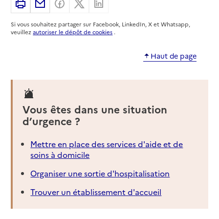
Imprimer
Partager par email
Partager sur Facebook
Partager sur X
Partager sur Linkedin
Rapport HAS
Source des données : Ma Boussole Aidants
Mis à jour le : 14/10/2025
Si vous souhaitez partager sur Facebook, LinkedIn, X et Whatsapp,
veuillez
autoriser le dépôt de cookies
.
Résidence Services La Combe Saint-Victor
Haut de page
Adresse
7 Rue de la Combe aux Métiers
21800
-
Crimolois
03 80 47 39 61
Vous êtes dans une situation
Contact
d’urgence ?
Site internet
Rapport HAS
Source des données : Ma Boussole Aidants
Mettre en place des services d'aide et de
Mis à jour le : 14/10/2025
soins à domicile
Résidence Services Le Courtille Sainte-Marthe
Organiser une sortie d'hospitalisation
Adresse
56 Rue de la Préfecture
Trouver un établissement d'accueil
21000
-
Dijon