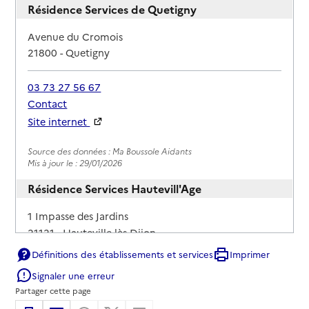
Résidence Services de Quetigny
Adresse
Avenue du Cromois
21800
-
Quetigny
03 73 27 56 67
Contact
Site internet
Rapport HAS
Source des données : Ma Boussole Aidants
Mis à jour le : 29/01/2026
Résidence Services Hautevill'Age
Adresse
1 Impasse des Jardins
21121
-
Hauteville-lès-Dijon
Définitions des établissements et services
Imprimer
03 80 55 56 56
Signaler une erreur
Contact
Partager cette page
Site internet