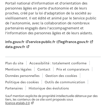
Contact
Portail national d'information et d'orientation des
Site internet
personnes âgées en perte d'autonomie et de leurs
Rapport HAS
proches, créé par la loi d'adaptation de la société au
Source des données : Ma Boussole Aidants
vieillissement. Il est édité et animé par le Service public
Mis à jour le : 07/02/2025
de l'autonomie, avec la collaboration de nombreux
partenaires engagés dans l'accompagnement et
l'information des personnes âgées et de leurs aidants.
info.gouv.fr
service-public.fr
legifrance.gouv.fr
data.gouv.fr
Plan du site
Accessibilité : totalement conforme
Mentions légales
Contact
Prix et comparateurs
Données personnelles
Gestion des cookies
Politique des cookies
Outils de communication
Partenaires
Historique des évolutions
Sauf mention explicite de propriété intellectuelle détenue par des
tiers, les contenus de ce site sont proposés sous
licence etalab-2.0