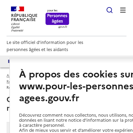
RÉPUBLIQUE
FRANÇAISE
Le site officiel d'information pour les
personnes âgées et les aidants
Accès aux annuaires
Accès par besoin
À propos des cookies su
Accueil
Espace annuaire
www.pour-les-personnes
Résidences service par département
Côte-d'Or (21)
Résidence service
agees.gouv.fr
Côte-d'Or (21) : liste des 14
résidences service
Découvrez comment nous collectons, nous utilisons, no
données en lisant notre notice d’information sur la pr
à caractère personnel.
Modifier ma recherche
Afin de mieux vous servir et d’améliorer votre expérienc